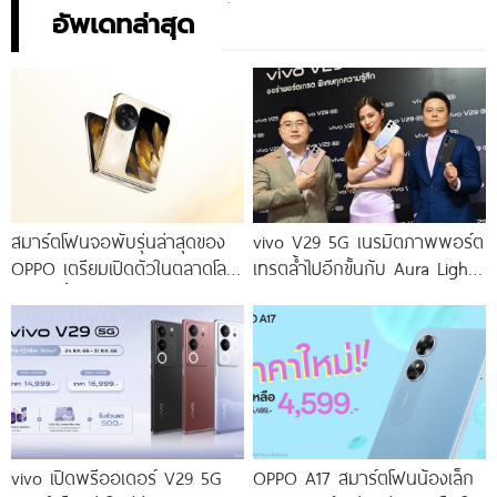
อัพเดทล่าสุด
สมาร์ตโฟนจอพับรุ่นล่าสุดของ
vivo V29 5G เนรมิตภาพพอร์ต
OPPO เตรียมเปิดตัวในตลาดโลก
เทรตล้ำไปอีกขั้นกับ Aura Light
เร็ว ๆ นี้
Portrait 2.0 เผยทุกเฉดแห่งสีสัน
โดดเด่นด้วยสุนทรียศาสตร์แห่ง
ดีไซน์
vivo เปิดพรีออเดอร์ V29 5G
OPPO A17 สมาร์ตโฟนน้องเล็ก