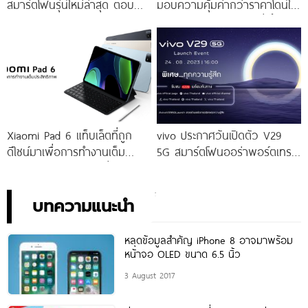
สมาร์ตโฟนรุ่นใหม่ล่าสุด ตอบ
มอบความคุ้มค่ากว่าราคาโดนใจ
โจทย์สายถ่ายภาพพอร์ตเทรต
ให้คุณเป็นเจ้าของได้ง่ายยิ่งขึ้น ใน
ราคาเริ่มต้นเพียง 14,999 บาท
ราคาใหม่เพียง 4,599 บาท
จัดเต็มกับโปรโมชันพิเศษก่อนใคร
เท่านั้น!
Xiaomi Pad 6 แท็บเล็ตที่ถูก
vivo ประกาศวันเปิดตัว V29
ดีไซน์มาเพื่อการทำงานเต็ม
5G สมาร์ตโฟนออร่าพอร์ตเทร
ประสิทธิภาพ ในราคาเริ่มต้น
ตรุ่นใหม่ เตรียมสัมผัสความ
เพียง 10,990 บาท
พิเศษอย่างเป็นทางการ พร้อม
กัน 24 สิงหาคมนี้!
บทความแนะนำ
หลุดข้อมูลสำคัญ iPhone 8 อาจมาพร้อม
หน้าจอ OLED ขนาด 6.5 นิ้ว
3 August 2017