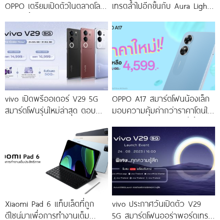
OPPO เตรียมเปิดตัวในตลาดโลก
เทรตล้ำไปอีกขั้นกับ Aura Light
เร็ว ๆ นี้
Portrait 2.0 เผยทุกเฉดแห่งสีสัน
โดดเด่นด้วยสุนทรียศาสตร์แห่ง
ดีไซน์
vivo เปิดพรีออเดอร์ V29 5G
OPPO A17 สมาร์ตโฟนน้องเล็ก
สมาร์ตโฟนรุ่นใหม่ล่าสุด ตอบ
มอบความคุ้มค่ากว่าราคาโดนใจ
โจทย์สายถ่ายภาพพอร์ตเทรต
ให้คุณเป็นเจ้าของได้ง่ายยิ่งขึ้น ใน
ราคาเริ่มต้นเพียง 14,999 บาท
ราคาใหม่เพียง 4,599 บาท
จัดเต็มกับโปรโมชันพิเศษก่อนใคร
เท่านั้น!
Xiaomi Pad 6 แท็บเล็ตที่ถูก
vivo ประกาศวันเปิดตัว V29
ดีไซน์มาเพื่อการทำงานเต็ม
5G สมาร์ตโฟนออร่าพอร์ตเทร