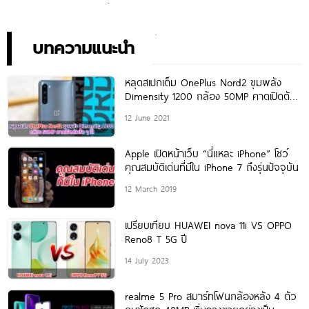
ประสิทธิภาพ ในราคาเริ่มต้น
ตรุ่นใหม่ เตรียมสัมผัสความ
เพียง 10,990 บาท
พิเศษอย่างเป็นทางการ พร้อม
กัน 24 สิงหาคมนี้!
บทความแนะนำ
หลุดสเปกเต็ม OnePlus Nord2 ขุมพลัง
Dimensity 1200 กล้อง 50MP คาดเปิดตัว
เร็ว ๆ
12 June 2021
Apple เปิดหน้าเว็บ “นี่แหละ iPhone” โชว์
คุณสมบัติเด่นที่มีใน iPhone 7 ถึงรุ่นปัจจุบัน
12 March 2019
เปรียบเทียบ HUAWEI nova 11i VS OPPO
Reno8 T 5G ปี
14 July 2023
realme 5 Pro สมาร์ทโฟนกล้องหลัง 4 ตัว