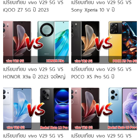
เปรียบเทียบ vivo V29 5G VS
เปรียบเทียบ vivo V29 5G VS
iQOO Z7 5G ปี 2023
Sony Xperia 10 V ปี
เปรียบเทียบ vivo V29 5G VS
เปรียบเทียบ vivo V29 5G VS
HONOR X9a ปี 2023 จอใหญ่
POCO X5 Pro 5G ปี
เปรียบเทียบ vivo V29 5G VS
เปรียบเทียบ vivo V29 5G VS