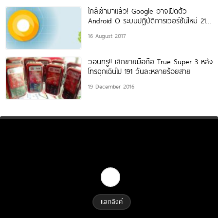
ใกล้เข้ามาแล้ว! Google อาจเปิดตัว
Android O ระบบปฎิบัติการเวอร์ชันใหม่ 21
สิงหาคมนี้
16 August 2017
วอนทรู!! เลิกขายมือถือ True Super 3 หลัง
โทรฉุกเฉินไป 191 วันละหลายร้อยสาย
19 December 2016
แลกลิงค์