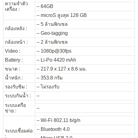
ความจำตัว
– 64GB
เครื่อง :
– microS สูงสุด 128 GB
– 5 ล้านพิกเซล
กล้องหลัง :
– Geo-tagging
กล้องหน้า :
– 2 ล้านพิกเซล
Video :
– 1080p@30fps
Battery :
– Li-Po 4420 mAh
ขนาด :
– 217.9 x 127 x 8.6 มม.
น้ำหนัก :
– 353.8 กรัม
รองรับซิม :
– ไม่รองรับ
ระบบกันน้ำ :
–
ระบบเครือ
–
ข่าย :
– Wi-Fi 802.11 b/g/n
– Bluetooth 4.0
ระบบเชื่อมต่อ
: