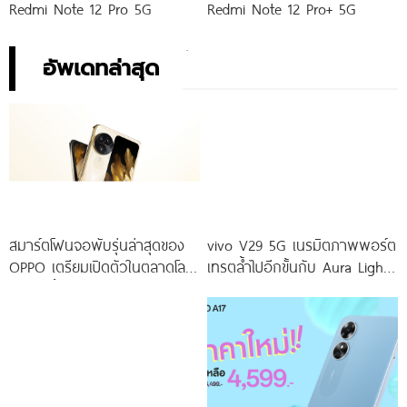
Redmi Note 12 Pro 5G
Redmi Note 12 Pro+ 5G
อัพเดทล่าสุด
สมาร์ตโฟนจอพับรุ่นล่าสุดของ
vivo V29 5G เนรมิตภาพพอร์ต
OPPO เตรียมเปิดตัวในตลาดโลก
เทรตล้ำไปอีกขั้นกับ Aura Light
เร็ว ๆ นี้
Portrait 2.0 เผยทุกเฉดแห่งสีสัน
โดดเด่นด้วยสุนทรียศาสตร์แห่ง
ดีไซน์