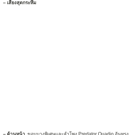
– เสียงสุดกระหึ่ม
– ด้านหน้า
ขอบบางพิเศษและลำโพง Predator Quadio อันทรง