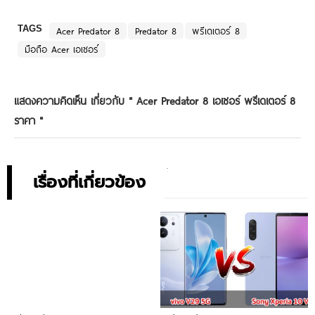
TAGS
Acer Predator 8
Predator 8
พรีเดเตอร์ 8
มือถือ Acer เอเซอร์
แสดงความคิดเห็น เกี่ยวกับ "
Acer Predator 8 เอเซอร์ พรีเดเตอร์ 8
ราคา
"
เรื่องที่เกี่ยวข้อง