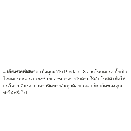
– เสียงรอบทิศทาง
เมื่อคุณสลับ Predator 8 จากโหมดแนวตั้งเป็น
โหมดแนวนอน เสียงซ้ายและขวาจะกลับด้านให้อัตโนมัติ เพื่อให้
แน่ใจว่าเสียงจะมาจากทิศทางอันถูกต้องเสมอ แท็บเล็ตของคุณ
ทำได้หรือไม่