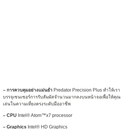
– การควบคุมอย่างแม่นยำ
Predator Precision Plus ทำให้เรา
บรรจุเซนเซอร์การรับสัมผัสจำนวนมากลงบนหน้าจอเพื่อให้คุณ
เล่นในความเที่ยงตรงระดับมืออาชีพ
– CPU
Intel® Atom™x7 processor
– Graphics
Intel® HD Graphics