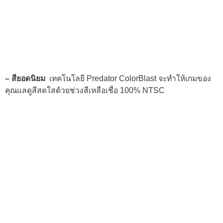
– สียอดนิยม
เทคโนโลยี Predator ColorBlast จะทำให้เกมของ
คุณแลดูสีสดใสด้วยช่วงสีเหลือเชื่อ 100% NTSC