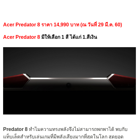
Acer Predator 8 ราคา 14,990 บาท (ณ วันที่ 29 มี.ค. 60)
Acer Predator 8
มีให้เลือก 1 สี ได้แก่ 1.สีเงิน
Predator 8
ทำไมความทรงพลังจึงไม่สามารถพกพาได้ พบกับ
แท็บเล็ตสำหรับเล่นเกมที่มีพลังเสียงมากที่สุดในโลก สุดยอด