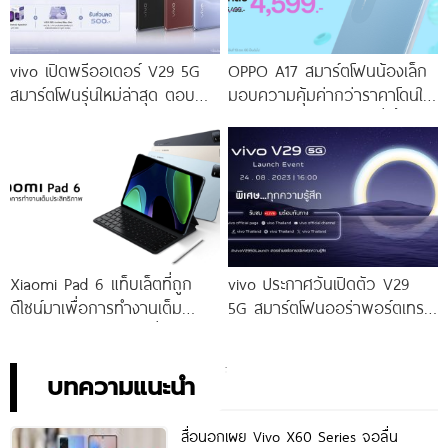
vivo เปิดพรีออเดอร์ V29 5G
OPPO A17 สมาร์ตโฟนน้องเล็ก
สมาร์ตโฟนรุ่นใหม่ล่าสุด ตอบ
มอบความคุ้มค่ากว่าราคาโดนใจ
โจทย์สายถ่ายภาพพอร์ตเทรต
ให้คุณเป็นเจ้าของได้ง่ายยิ่งขึ้น ใน
ราคาเริ่มต้นเพียง 14,999 บาท
ราคาใหม่เพียง 4,599 บาท
จัดเต็มกับโปรโมชันพิเศษก่อนใคร
เท่านั้น!
Xiaomi Pad 6 แท็บเล็ตที่ถูก
vivo ประกาศวันเปิดตัว V29
ดีไซน์มาเพื่อการทำงานเต็ม
5G สมาร์ตโฟนออร่าพอร์ตเทร
ประสิทธิภาพ ในราคาเริ่มต้น
ตรุ่นใหม่ เตรียมสัมผัสความ
เพียง 10,990 บาท
พิเศษอย่างเป็นทางการ พร้อม
กัน 24 สิงหาคมนี้!
บทความแนะนำ
สื่อนอกเผย Vivo X60 Series จอลื่น