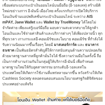
เชื่อมต่อระบบกระเป๋าเงินออนไลน์บนมือถือ (อี-วอลเลท) สร้างมิติ
ใหม่เขย่าวงการ อี-มันนี่ เมืองไทย ครั้งแรกกับการเปิดให้บริการ
โอนเงินข้ามแอปพลิเคชั่นกระเป๋าเงินออนไลน์ ระหว่าง
AIS
mPAY, Jaew Wallet
และ
Wallet by TrueMoney
ได้โดยไม่
จำกัดค่าย เพียงแค่รู้เบอร์มือถือ มอบความสะดวกสบายให้ลูกค้า
โอนเงินและใช้จ่ายค่าสินค้าและบริการต่างๆ ได้เพียงปลายนิ้ว ทุก
ที่ทุกเวลา เกาะกระแสอี-คอมเมิร์ชและโมบาย คอมเมิร์ช ที่กำลังได้
รับความนิยมมากขึ้นเรื่อยๆ โดยมี
มาสเตอร์การ์ด
และ
ธนาคาร
ธนชาต
เป็นพันธมิตรสำคัญที่ให้การสนับสนุนด้านความปลอดภัย
ด้วยมาตรฐานสากลที่ลูกค้ามั่นใจได้ ซึ่งความร่วมมือในครั้งนี้ ถือ
เป็นการทำงานร่วมกันในกลุ่มผู้ให้บริการอี-มันนี่ เพื่อกำหนด
มาตรฐานใหม่ให้กับอุตสาหกรรม ยกระดับอี-วอลเลทใน
ประเทศไทยให้เกิดการใช้งานที่แพร่หลายมากขึ้น หวังสร้างให้เกิด
Cashless Society ตลอดจนตอบสนองนโยบายเศรฐกิจดิจิทัลของ
ประเทศอย่างแท้จริง