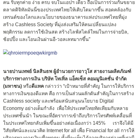
คน รับทุกค่าย ง่าย ครบ จบในแอปฯ เดียว ถือเป็นการร่วมกันขยาย
ตลาดดิจิทัลมันนี่ของประเทศไทยให้เติบโตมากขึ้น สอดคล้องกับ
เทรนด์ของโลกและนโยบายของธนาคารแห่งประเทศไทยที่มุ่ง
สร้าง Cashless Society ที่มุ่งส่งเสริมให้คนเปลี่ยนแปลง
พฤติกรรม ลดการใช้เงินสด สร้างไลฟ์สไตล์ใหม่ในการจ่ายบิล,
ช้อปปิ้ง และโอนเงินผ่านอี-วอลเลทมากขึ้น”
นายปานเทพย์ นิลสินธพ ผู้อำนวยการอาวุโส สายงานผลิตภัณฑ์
บริการทางการเงิน บริษัท โทเทิ่ล แอ็คเซ็ส คอมมูนิเคชั่น จำกัด
(มหาชน)
หรือ
ดีแทค
กล่าวว่า “เป้าหมายที่สำคัญ ในการให้บริการ
ทางการเงินของดีแทค คือ การเป็นส่วนผลักดันสำคัญในการสร้าง
Cashless society และพร้อมสนับสนุนนโยบาย Digital
Economy อย่างเต็มกำลัง เพื่อให้ประเทศไทยทัดเทียมกับหลาย
ประเทศชั้นนำ ในขณะที่อัตราการเข้าถึงบริการโทรศัพท์เคลื่อนที่
ในประเทศไทยกลับเพิ่มขึ้นอย่างต่อเนื่องกว่า 145% เราจึงได้มี
วิสัยทัศน์และแนวคิด Internet for all เพื่อ Financial for all การให้
บริการทางการเงินเพื่อทุกคน ทั้งที่จะเห็นได้จากบริการต่างๆที่เรามี