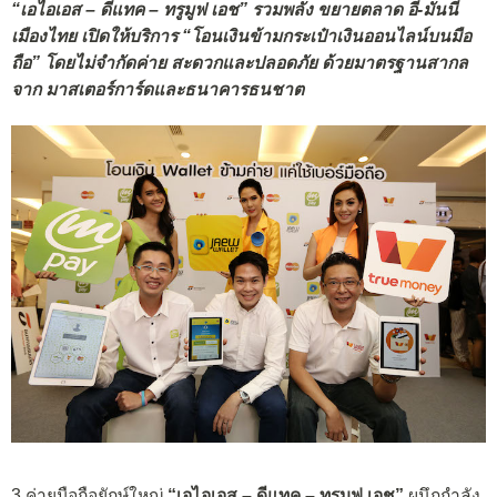
“เอไอเอส – ดีแทค – ทรูมูฟ เอช” รวมพลัง ขยายตลาด อี-มันนี่
เมืองไทย เปิดให้บริการ “โอนเงินข้ามกระเป๋าเงินออนไลน์บนมือ
ถือ” โดยไม่จำกัดค่าย สะดวกและปลอดภัย ด้วยมาตรฐานสากล
จาก มาสเตอร์การ์ดและธนาคารธนชาต
3 ค่ายมือถือยักษ์ใหญ่
“เอไอเอส – ดีแทค – ทรูมูฟ เอช”
ผนึกกำลัง