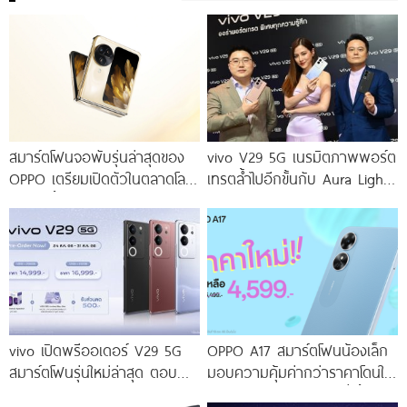
สมาร์ตโฟนจอพับรุ่นล่าสุดของ
vivo V29 5G เนรมิตภาพพอร์ต
OPPO เตรียมเปิดตัวในตลาดโลก
เทรตล้ำไปอีกขั้นกับ Aura Light
เร็ว ๆ นี้
Portrait 2.0 เผยทุกเฉดแห่งสีสัน
โดดเด่นด้วยสุนทรียศาสตร์แห่ง
ดีไซน์
vivo เปิดพรีออเดอร์ V29 5G
OPPO A17 สมาร์ตโฟนน้องเล็ก
สมาร์ตโฟนรุ่นใหม่ล่าสุด ตอบ
มอบความคุ้มค่ากว่าราคาโดนใจ
โจทย์สายถ่ายภาพพอร์ตเทรต
ให้คุณเป็นเจ้าของได้ง่ายยิ่งขึ้น ใน