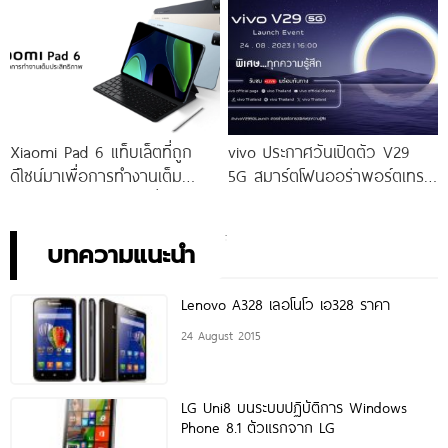
ราคาเริ่มต้นเพียง 14,999 บาท
ราคาใหม่เพียง 4,599 บาท
จัดเต็มกับโปรโมชันพิเศษก่อนใคร
เท่านั้น!
Xiaomi Pad 6 แท็บเล็ตที่ถูก
vivo ประกาศวันเปิดตัว V29
ดีไซน์มาเพื่อการทำงานเต็ม
5G สมาร์ตโฟนออร่าพอร์ตเทร
ประสิทธิภาพ ในราคาเริ่มต้น
ตรุ่นใหม่ เตรียมสัมผัสความ
เพียง 10,990 บาท
พิเศษอย่างเป็นทางการ พร้อม
กัน 24 สิงหาคมนี้!
บทความแนะนำ
Lenovo A328 เลอโนโว เอ328 ราคา
24 August 2015
LG Uni8 บนระบบปฏิบัติการ Windows
Phone 8.1 ตัวแรกจาก LG