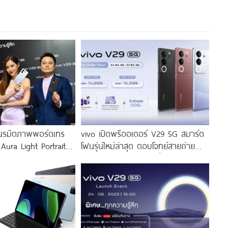
นรมิตภาพพอร์ตเทร
vivo เปิดพรีออเดอร์ V29 5G สมาร์ต
 Aura Light Portrait
โฟนรุ่นใหม่ล่าสุด ตอบโจทย์สายถ่าย
่งสีสัน โดดเด่นด้วย
ภาพพอร์ตเทรต ราคาเริ่มต้นเพียง
่งดีไซน์
14,999 บาท จัดเต็มกับโปรโมชันพิเศษ
ก่อนใคร