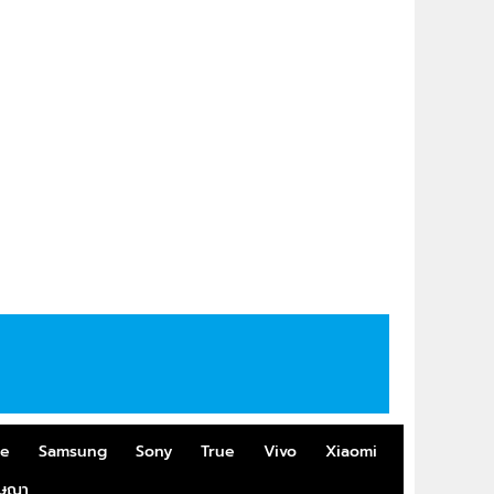
me
Samsung
Sony
True
Vivo
Xiaomi
ฆษณา