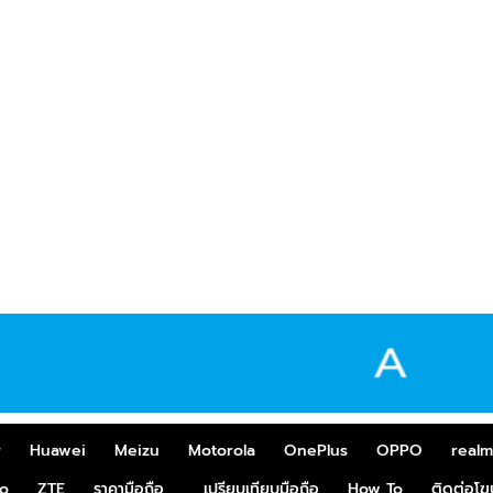
r
Huawei
Meizu
Motorola
OnePlus
OPPO
real
o
ZTE
ราคามือถือ
เปรียบเทียบมือถือ
How To
ติดต่อโ