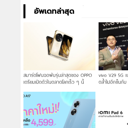
อัพเดทล่าสุด
สมาร์ตโฟนจอพับรุ่นล่าสุดของ OPPO
vivo V29 5G เ
เตรียมเปิดตัวในตลาดโลกเร็ว ๆ นี้
ตล้ำไปอีกขั้นกับ
2.0 เผยทุกเฉดแห
สุนทรียศาสตร์แห