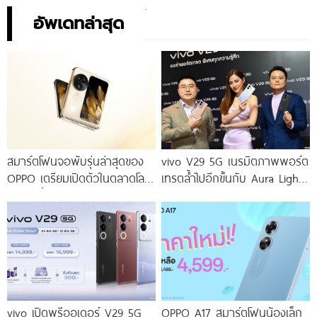
อัพเดทล่าสุด
สมาร์ตโฟนจอพับรุ่นล่าสุดของ
vivo V29 5G เนรมิตภาพพอร์ต
OPPO เตรียมเปิดตัวในตลาดโลก
เทรตล้ำไปอีกขั้นกับ Aura Light
เร็ว ๆ นี้
Portrait 2.0 เผยทุกเฉดแห่งสีสัน
โดดเด่นด้วยสุนทรียศาสตร์แห่ง
ดีไซน์
vivo เปิดพรีออเดอร์ V29 5G
OPPO A17 สมาร์ตโฟนน้องเล็ก