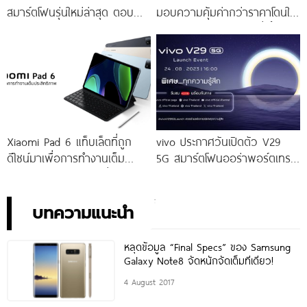
สมาร์ตโฟนรุ่นใหม่ล่าสุด ตอบ
มอบความคุ้มค่ากว่าราคาโดนใจ
โจทย์สายถ่ายภาพพอร์ตเทรต
ให้คุณเป็นเจ้าของได้ง่ายยิ่งขึ้น ใน
ราคาเริ่มต้นเพียง 14,999 บาท
ราคาใหม่เพียง 4,599 บาท
จัดเต็มกับโปรโมชันพิเศษก่อนใคร
เท่านั้น!
Xiaomi Pad 6 แท็บเล็ตที่ถูก
vivo ประกาศวันเปิดตัว V29
ดีไซน์มาเพื่อการทำงานเต็ม
5G สมาร์ตโฟนออร่าพอร์ตเทร
ประสิทธิภาพ ในราคาเริ่มต้น
ตรุ่นใหม่ เตรียมสัมผัสความ
เพียง 10,990 บาท
พิเศษอย่างเป็นทางการ พร้อม
กัน 24 สิงหาคมนี้!
บทความแนะนำ
หลุดข้อมูล “Final Specs” ของ Samsung
Galaxy Note8 จัดหนักจัดเต็มทีเดียว!
4 August 2017