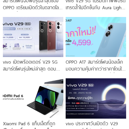
สมาร์ตโฟนจอพับรุ่นล่าสุดของ
vivo V29 5G เนรมิตภาพพอร์ต
OPPO เตรียมเปิดตัวในตลาดโลก
เทรตล้ำไปอีกขั้นกับ Aura Light
เร็ว ๆ นี้
Portrait 2.0 เผยทุกเฉดแห่งสีสัน
โดดเด่นด้วยสุนทรียศาสตร์แห่ง
ดีไซน์
vivo เปิดพรีออเดอร์ V29 5G
OPPO A17 สมาร์ตโฟนน้องเล็ก
สมาร์ตโฟนรุ่นใหม่ล่าสุด ตอบ
มอบความคุ้มค่ากว่าราคาโดนใจ
โจทย์สายถ่ายภาพพอร์ตเทรต
ให้คุณเป็นเจ้าของได้ง่ายยิ่งขึ้น ใน
ราคาเริ่มต้นเพียง 14,999 บาท
ราคาใหม่เพียง 4,599 บาท
จัดเต็มกับโปรโมชันพิเศษก่อนใคร
เท่านั้น!
Xiaomi Pad 6 แท็บเล็ตที่ถูก
vivo ประกาศวันเปิดตัว V29