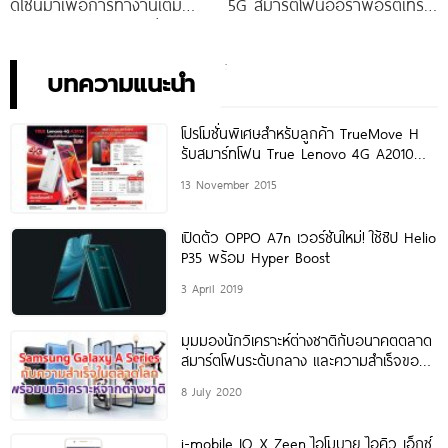
ดีไซน์มาเพื่อการทำงานเต็ม
5G สมาร์ตโฟนออร่าพอร์ตเทร
ประสิทธิภาพ ในราคาเริ่มต้น
ตรุ่นใหม่ เตรียมสัมผัสความ
เพียง 10,990 บาท
พิเศษอย่างเป็นทางการ พร้อม
กัน 24 สิงหาคมนี้!
บทความแนะนำ
โปรโมชั่นพิเศษสำหรับลูกค้า TrueMove H
รับสมาร์ทโฟน True Lenovo 4G A2010
มูลค่า 2,990
13 November 2015
เปิดตัว OPPO A7n เวอร์ชันใหม่! ใช้ชิป Helio
P35 พร้อม Hyper Boost
3 April 2019
มุมมองนักวิเคราะห์ต่างชาติกับอนาคตตลาด
สมาร์ตโฟนระดับกลาง และความสำเร็จของ
Samsung Galaxy A Series
8 July 2020
i-mobile IQ X Zeen ไอโมบาย ไอคิว เอ็กซ์