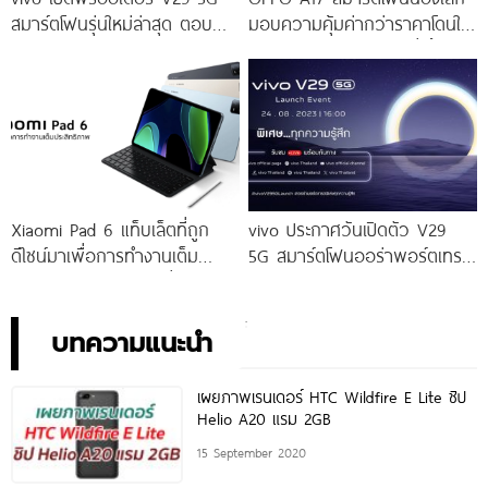
สมาร์ตโฟนรุ่นใหม่ล่าสุด ตอบ
มอบความคุ้มค่ากว่าราคาโดนใจ
โจทย์สายถ่ายภาพพอร์ตเทรต
ให้คุณเป็นเจ้าของได้ง่ายยิ่งขึ้น ใน
ราคาเริ่มต้นเพียง 14,999 บาท
ราคาใหม่เพียง 4,599 บาท
จัดเต็มกับโปรโมชันพิเศษก่อนใคร
เท่านั้น!
Xiaomi Pad 6 แท็บเล็ตที่ถูก
vivo ประกาศวันเปิดตัว V29
ดีไซน์มาเพื่อการทำงานเต็ม
5G สมาร์ตโฟนออร่าพอร์ตเทร
ประสิทธิภาพ ในราคาเริ่มต้น
ตรุ่นใหม่ เตรียมสัมผัสความ
เพียง 10,990 บาท
พิเศษอย่างเป็นทางการ พร้อม
กัน 24 สิงหาคมนี้!
บทความแนะนำ
เผยภาพเรนเดอร์ HTC Wildfire E Lite ชิป
Helio A20 แรม 2GB
15 September 2020