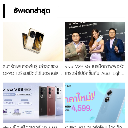
อัพเดทล่าสุด
สมาร์ตโฟนจอพับรุ่นล่าสุดของ
vivo V29 5G เนรมิตภาพพอร์ต
OPPO เตรียมเปิดตัวในตลาดโลก
เทรตล้ำไปอีกขั้นกับ Aura Light
เร็ว ๆ นี้
Portrait 2.0 เผยทุกเฉดแห่งสีสัน
โดดเด่นด้วยสุนทรียศาสตร์แห่ง
ดีไซน์
vivo เปิดพรีออเดอร์ V29 5G
OPPO A17 สมาร์ตโฟนน้องเล็ก