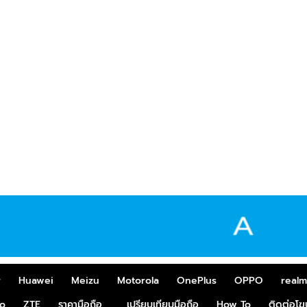
r
Huawei
Meizu
Motorola
OnePlus
OPPO
real
o
ZTE
ราคามือถือ
เปรียบเทียบมือถือ
How To
ติดต่อโ