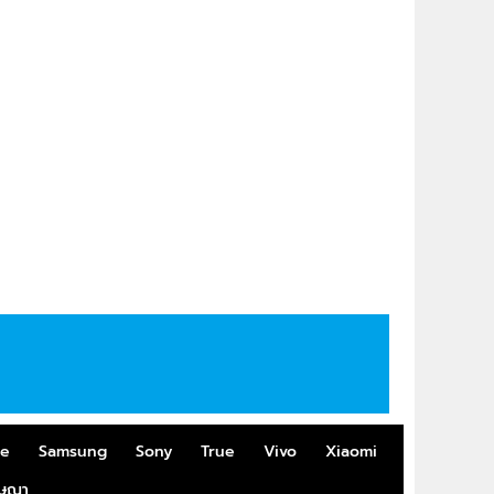
me
Samsung
Sony
True
Vivo
Xiaomi
ฆษณา