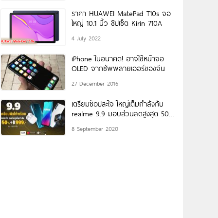
ราคา HUAWEI MatePad T10s จอ
ใหญ่ 10.1 นิ้ว ชิปเซ็ต Kirin 710A
4 July 2022
iPhone ในอนาคต! อาจใช้หน้าจอ
OLED จากซัพพลายเออร์ของจีน
27 December 2016
เตรียมช้อปสะใจ ใหญ่เต็มกำลังกับ
realme 9.9 มอบส่วนลดสูงสุด 50%
พร้อมโค้ดลดสูงสุด 999 บาท เฉพาะ
8 September 2020
วันที่