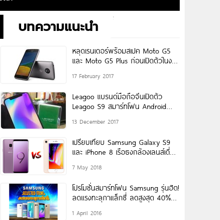
บทความแนะนำ
หลุดเรนเดอร์พร้อมสเปค Moto G5
และ Moto G5 Plus ก่อนเปิดตัวในงาน
MWC 2017
17 February 2017
Leagoo แบรนด์มือถือจีนเปิดตัว
Leagoo S9 สมาร์ทโฟน Android
ดีไซน์ฝาแฝด iPhone X
13 December 2017
เปรียบเทียบ Samsung Galaxy S9
และ iPhone 8 เรือธงกล้องเลนส์เดี่ยว
รุ่นไหนน่าซื้อ มาดูกัน!!
7 May 2018
โปรโมชั่นสมาร์ทโฟน Samsung รุ่นฮิต!
ลดแรงทะลุกาแล็กซี่ ลดสูงสุด 40%
ถึง 18 เมษายนนี้
1 April 2016