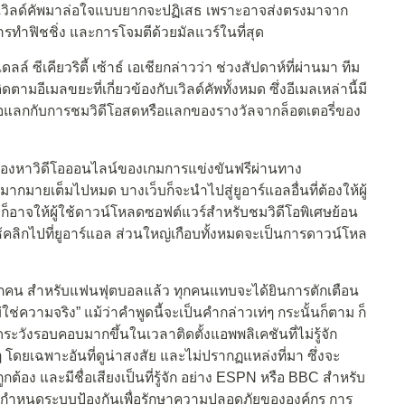
กับเวิลด์คัพมาล่อใจแบบยากจะปฏิเสธ เพราะอาจส่งตรงมาจาก
รทำฟิชชิ่ง และการโจมตีด้วยมัลแวร์ในที่สุด
 ซีเคียวริตี้ เซ้าธ์ เอเชียกล่าวว่า ช่วงสัปดาห์ที่ผ่านมา ทีม
ิดตามอีเมลขยะที่เกี่ยวข้องกับเวิลด์คัพทั้งหมด ซึ่งอีเมลเหล่านี้มี
ัวเพื่อแลกกับการชมวิดีโอสดหรือแลกของรางวัลจากล็อตเตอรี่ของ
งมองหาวิดีโอออนไลน์ของเกมการแข่งขันฟรีผ่านทาง
มากมายเต็มไปหมด บางเว็บก็จะนำไปสู่ยูอาร์แอลอื่นที่ต้องให้ผู้
บก็อาจให้ผู้ใช้ดาวน์โหลดซอฟต์แวร์สำหรับชมวิดีโอพิเศษย้อน
ผู้ใช้คลิกไปที่ยูอาร์แอล ส่วนใหญ่เกือบทั้งหมดจะเป็นการดาวน์โหล
วทุกคน สำหรับแฟนฟุตบอลแล้ว ทุกคนแทบจะได้ยินการตักเตือน
่ไม่ใช่ความจริง” แม้ว่าคำพูดนี้จะเป็นคำกล่าวเท่ๆ กระนั้นก็ตาม ก็
ระวังรอบคอบมากขึ้นในเวลาติดตั้งแอพพลิเคชันที่ไม่รู้จัก
โดยเฉพาะอันที่ดูน่าสงสัย และไม่ปรากฏแหล่งที่มา ซึ่งจะ
ต้อง และมีชื่อเสียงเป็นที่รู้จัก อย่าง ESPN หรือ BBC สำหรับ
ารกำหนดระบบป้องกันเพื่อรักษาความปลอดภัยขององค์กร การ