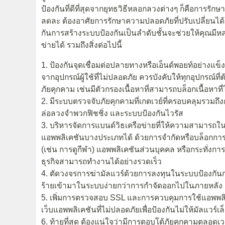
ป้องกันที่ดีที่สุดจากยุทธวิธีหลอกลวงต่างๆ ก็คือการรัก
ลดละ ต้องอาศัยการรักษาความปลอดภัยที่ปรับเปลี่ยนไ
กันการสร้างระบบป้องกันเป็นลำดับชั้นจะช่วยให้คุณมี
ข่ายได้ รวมถึงสิ่งต่อไปนี้
1. ป้องกันจุดเชื่อมต่อปลายทางหรือเอ็นด์พอยท์อย่างแข็งแ
จากอุปกรณ์ผู้ใช้ที่ไม่ปลอดภัย ควรบังคับให้ทุกอุปกรณ์ท
ภัยคุกคาม เช่นมีตัวกรองเนื้อหาที่สามารถบล็อกเนื้อหาท
2. มีระบบตรวจจับภัยคุกคามที่เกตเวย์ที่ครอบคลุมรวมถึ
ล่อลวงจำพวกฟิชชิ่ง และระบบป้องกันไวรัส
3. บริหารจัดการแบนด์วิธเครือข่ายที่ให้ความสามารถใ
แอพพลิเคชันบางประเภทได้ ด้วยการจำกัดหรือบล็อกก
(เช่น การดูกีฬา) แอพพลิเคชันส่วนบุคคล หรือกระทั่งกา
ธุรกิจสามารถทำงานได้อย่างรวดเร็ว
4. ตัดวงจรการฆ่ามัลแวร์ด้วยการลงทุนในระบบป้องกันการบ
ร้ายเข้ามาในระบบง่ายกว่าการกำจัดออกไปในภายหลัง
5. เพิ่มการตรวจสอบ SSL และการควบคุมการใช้แอพพลิเ
เว็บแอพพลิเคชันที่ไม่ปลอดภัยเพื่อป้องกันไม่ให้มัลแวร์
6. ท้ายที่สุด ต้องแน่ใจว่ามีการตอบโต้ภัยคุกคามตลอดเว