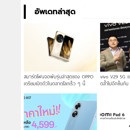
อัพเดทล่าสุด
สมาร์ตโฟนจอพับรุ่นล่าสุดของ OPPO
vivo V29 5G เ
เตรียมเปิดตัวในตลาดโลกเร็ว ๆ นี้
ตล้ำไปอีกขั้นกับ
2.0 เผยทุกเฉดแห
สุนทรียศาสตร์แห