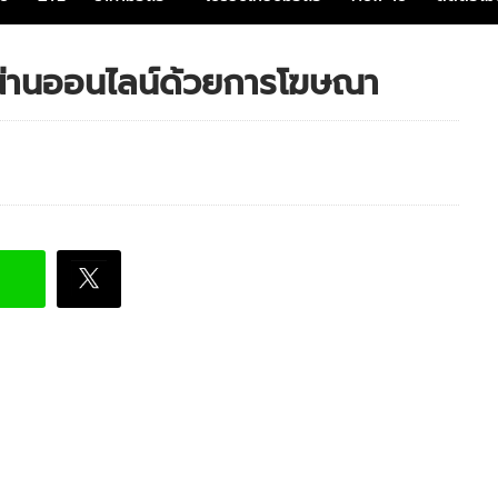
วงผ่านออนไลน์ด้วยการโฆษณา