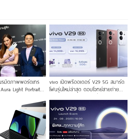
นรมิตภาพพอร์ตเทร
vivo เปิดพรีออเดอร์ V29 5G สมาร์ต
 Aura Light Portrait
โฟนรุ่นใหม่ล่าสุด ตอบโจทย์สายถ่าย
่งสีสัน โดดเด่นด้วย
ภาพพอร์ตเทรต ราคาเริ่มต้นเพียง
่งดีไซน์
14,999 บาท จัดเต็มกับโปรโมชันพิเศษ
ก่อนใคร