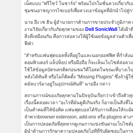
เน็ตแบบ “ฟรีโชว์ โนชาร์จ” พร้อมโปรโมชั่นลวงเกี่ยว
ชุมชนอาชญากรไซเบอร์เพื่อลวงเอาข้อมูลที่มักนำไปสู่กา
นาย อึง เช ฮิน ผู้อำนวยการด้านการขายประจำภูมิภาค เดลล์
งานวิจัยเกี่ยวกับภัยคุกคามของ
Dell SonicWall
ได้เฝ้าต
สิ่งที่เหมือนกัน คือการล่อลวงให้ผู้ใช้เผยข้อมูลส่วนต
ฟีฟ่า
“สำหรับแฟนฟุตบอลทั้งที่อยู่ในและนอกออฟฟิศ ที่กำลั
คอมพิวเตอร์ แล็ปท็อป หรือมือถือ ก็จะเห็นเว็บไซต์ล่อลวง
ใช้ใส่ข้อมูลบัตรเครดิตก่อนชมวิดีโอสดในขณะที่บางเว็
หลังได้ทันที หรือไม่ก็ติดตั้ง “Missing Plugins” ซึ่งถ้า
ดมัลแวร์มาอยู่ในอุปกรณ์ทันที” นายอึง กล่าว
สถานการณ์ของภัยคุกคามในปัจจุบันเรียกว่าเข้าถึงตั
เรื่องนี้ตลอดเวลา “อะไรที่มันดูดีเกินจริง ก็อาจเป็นสิ่งที
เป็นคำคมที่ให้ข้อคิด แฟนฟุตบอลได้รับการเตือนให้ระมัด
จำพวกbrowser extension, add-ons หรือ plugins ต่างๆ 
เป็นการปลอดภัยที่สุดหากดูเกมการแข่งขันผ่านเว็บไซต์ถูก
ผู้นำด้านการรักษาความปลอดภัยไอทีที่รับผิดชอบในก