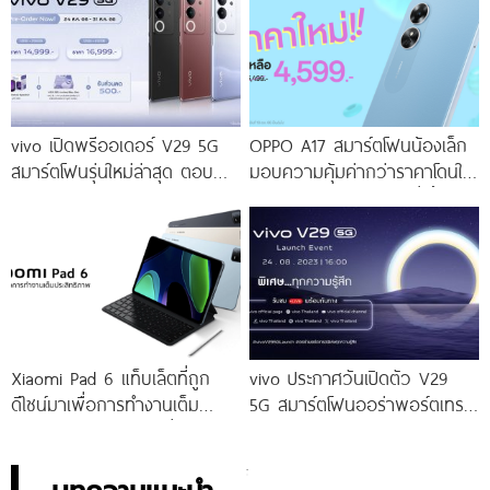
ดีไซน์
vivo เปิดพรีออเดอร์ V29 5G
OPPO A17 สมาร์ตโฟนน้องเล็ก
สมาร์ตโฟนรุ่นใหม่ล่าสุด ตอบ
มอบความคุ้มค่ากว่าราคาโดนใจ
โจทย์สายถ่ายภาพพอร์ตเทรต
ให้คุณเป็นเจ้าของได้ง่ายยิ่งขึ้น ใน
ราคาเริ่มต้นเพียง 14,999 บาท
ราคาใหม่เพียง 4,599 บาท
จัดเต็มกับโปรโมชันพิเศษก่อนใคร
เท่านั้น!
Xiaomi Pad 6 แท็บเล็ตที่ถูก
vivo ประกาศวันเปิดตัว V29
ดีไซน์มาเพื่อการทำงานเต็ม
5G สมาร์ตโฟนออร่าพอร์ตเทร
ประสิทธิภาพ ในราคาเริ่มต้น
ตรุ่นใหม่ เตรียมสัมผัสความ
เพียง 10,990 บาท
พิเศษอย่างเป็นทางการ พร้อม
กัน 24 สิงหาคมนี้!