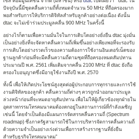
เซ็ส คอมมูนิเคชั่น จำกัด (มหาชน) หรือ
dtac
เปิดเผยว่า “ dtac ใน
ปัจจุบันนี้มีชุดคลื่นความถี่ทั้งหมดจำนวน 50 MHz ที่ถือครองมาก
พอสำหรับการให้บริการดิจิทัลสำหรับลูกค้าอย่างต่อเนื่อง ดังนั้น
dtac จะไม่เข้าร่วมประมูลคลื่น 900 MHz ในครั้งนี้
อย่างไรก็ตามเพื่อความมั่นใจในการเติบโตอย่างยั่งยืน dtac มุ่งมั่น
เป็นอย่างยิ่งที่จะจัดหาคลื่นความถี่เพิ่มขึ้นอย่างเพียงพอที่จะรองรับ
การเติบโตอย่างรวดเร็วของความต้องการใช้งานอินเตอร์เน็ตของ
ฐานลูกค้าก่อนที่จะมีคลื่นความถี่ตามชุดที่ถือครองหมดสัมปทาน
ประมาณปี พ.ศ. 2561 เพิ่มเติมจากคลื่น 2100 MHz ที่ dtac ยังถือ
ครองใบอนุญาตซึ่งมีอายุใช้งานถึงปี พ.ศ. 2570
ทั้งนี้ เพื่อให้เกิดประโยชน์สูงสุดต่อผู้ประกอบการทุกรายและการใช้
งานดิจิทัลของลูกค้า คลื่นความถี่ต่างๆ ควรถูกนำออกมาประมูล
ล่วงหน้าก่อนที่จะหมดอายุสัมปทาน เพื่อไม่ให้ผู้เกี่ยวข้องทุกฝ่ายใน
อุตสาหกรรมโทรคมนาคมต้องตกอยู่ในสถานการณ์ที่กำลังเผชิญ
เช่นนี้ โดยจำเป็นต้องมีแผนการจัดสรรคลื่นความถี่ (Spectrum
roadmap) ซึ่งภาครัฐสามารถใช้ในการบริหารจัดการคลื่นความถี่
ด้วยความจำเป็นอย่างเร่งด่วนเพื่อการสร้างรากฐานที่ยั่งยืน
สำหรับธุรกิจโทรคมนาคม”