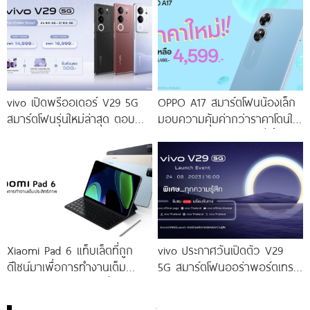
โดดเด่นด้วยสุนทรียศาสตร์แห่ง
ดีไซน์
vivo เปิดพรีออเดอร์ V29 5G
OPPO A17 สมาร์ตโฟนน้องเล็ก
สมาร์ตโฟนรุ่นใหม่ล่าสุด ตอบ
มอบความคุ้มค่ากว่าราคาโดนใจ
โจทย์สายถ่ายภาพพอร์ตเทรต
ให้คุณเป็นเจ้าของได้ง่ายยิ่งขึ้น ใน
ราคาเริ่มต้นเพียง 14,999 บาท
ราคาใหม่เพียง 4,599 บาท
จัดเต็มกับโปรโมชันพิเศษก่อนใคร
เท่านั้น!
Xiaomi Pad 6 แท็บเล็ตที่ถูก
vivo ประกาศวันเปิดตัว V29
ดีไซน์มาเพื่อการทำงานเต็ม
5G สมาร์ตโฟนออร่าพอร์ตเทร
ประสิทธิภาพ ในราคาเริ่มต้น
ตรุ่นใหม่ เตรียมสัมผัสความ
เพียง 10,990 บาท
พิเศษอย่างเป็นทางการ พร้อม