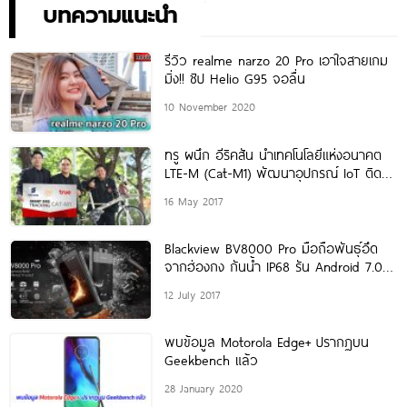
กัน 24 สิงหาคมนี้!
บทความแนะนำ
รีวิว realme narzo 20 Pro เอาใจสายเกม
มิ่ง!! ชิป Helio G95 จอลื่น
10 November 2020
ทรู ผนึก อีริคสัน นำเทคโนโลยีแห่งอนาคต
LTE-M (Cat-M1) พัฒนาอุปกรณ์ IoT ติดตั้ง
ระบบ Vehicle/Asset
16 May 2017
Blackview BV8000 Pro มือถือพันธุ์อึด
จากฮ่องกง กันน้ำ IP68 รัน Android 7.0
Nougat
12 July 2017
พบข้อมูล Motorola Edge+ ปรากฏบน
Geekbench แล้ว
28 January 2020