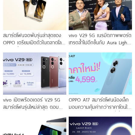
สมาร์ตโฟนจอพับรุ่นล่าสุดของ
vivo V29 5G เนรมิตภาพพอร์ต
OPPO เตรียมเปิดตัวในตลาดโลก
เทรตล้ำไปอีกขั้นกับ Aura Light
เร็ว ๆ นี้
Portrait 2.0 เผยทุกเฉดแห่งสีสัน
โดดเด่นด้วยสุนทรียศาสตร์แห่ง
ดีไซน์
vivo เปิดพรีออเดอร์ V29 5G
OPPO A17 สมาร์ตโฟนน้องเล็ก
สมาร์ตโฟนรุ่นใหม่ล่าสุด ตอบ
มอบความคุ้มค่ากว่าราคาโดนใจ
โจทย์สายถ่ายภาพพอร์ตเทรต
ให้คุณเป็นเจ้าของได้ง่ายยิ่งขึ้น ใน
ราคาเริ่มต้นเพียง 14,999 บาท
ราคาใหม่เพียง 4,599 บาท
จัดเต็มกับโปรโมชันพิเศษก่อนใคร
เท่านั้น!