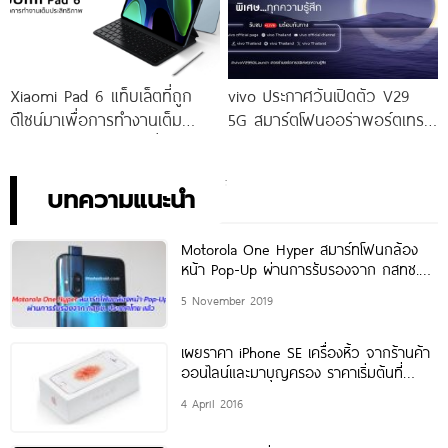
Xiaomi Pad 6 แท็บเล็ตที่ถูก
vivo ประกาศวันเปิดตัว V29
ดีไซน์มาเพื่อการทำงานเต็ม
5G สมาร์ตโฟนออร่าพอร์ตเทร
ประสิทธิภาพ ในราคาเริ่มต้น
ตรุ่นใหม่ เตรียมสัมผัสความ
เพียง 10,990 บาท
พิเศษอย่างเป็นทางการ พร้อม
กัน 24 สิงหาคมนี้!
บทความแนะนำ
Motorola One Hyper สมาร์ทโฟนกล้อง
หน้า Pop-Up ผ่านการรับรองจาก กสทช.
ประเทศไทย แล้ว
5 November 2019
เผยราคา iPhone SE เครื่องหิ้ว จากร้านค้า
ออนไลน์และมาบุญครอง ราคาเริ่มต้นที่
18,xxx บาท
4 April 2016