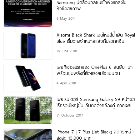
Samsung นัดสื่อมวลชนเข้าฟังแถลงใน
หัวข้อสุขภาพ
6 May 2014
Xiaomi Black Shark เฉดใหม่สีน้ำเงิน Royal
Blue เริ่มวางจำหน่ายแล้วที่ประเทศจีน
18 June 2018
เผยทีเซอร์แรกของ OnePlus 6 ยืนยัน! มา
พร้อมขุมพลังที่เร็วแรงสมใจแน่นอน
4 April 2018
เผยเรนเดอร์ Samsung Galaxy S9 หน้าจอ
ไร้กรอบใหญ่ขึ้น ลุ้นติดตั้งกล้องคู่ คาดเผย
โฉมช่วงต้นปี 2018
31 October 2017
iPhone 7 | 7 Plus (Jet Black) ลดกระหน่ำ
สูงสุด 10,000 บาท