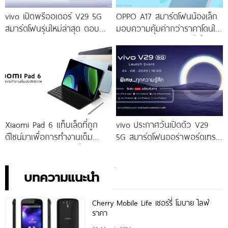
vivo เปิดพรีออเดอร์ V29 5G
OPPO A17 สมาร์ตโฟนน้องเล็ก
สมาร์ตโฟนรุ่นใหม่ล่าสุด ตอบ
มอบความคุ้มค่ากว่าราคาโดนใจ
โจทย์สายถ่ายภาพพอร์ตเทรต
ให้คุณเป็นเจ้าของได้ง่ายยิ่งขึ้น ใน
ราคาเริ่มต้นเพียง 14,999 บาท
ราคาใหม่เพียง 4,599 บาท
จัดเต็มกับโปรโมชันพิเศษก่อนใคร
เท่านั้น!
Xiaomi Pad 6 แท็บเล็ตที่ถูก
vivo ประกาศวันเปิดตัว V29
ดีไซน์มาเพื่อการทำงานเต็ม
5G สมาร์ตโฟนออร่าพอร์ตเทร
ประสิทธิภาพ ในราคาเริ่มต้น
ตรุ่นใหม่ เตรียมสัมผัสความ
เพียง 10,990 บาท
พิเศษอย่างเป็นทางการ พร้อม
กัน 24 สิงหาคมนี้!
บทความแนะนำ
Cherry Mobile Life เชอร์รี่ โมบาย ไลฟ์
ราคา