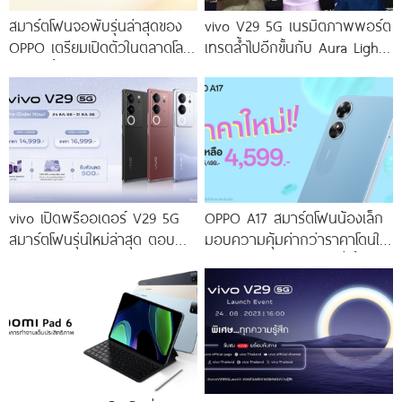
สมาร์ตโฟนจอพับรุ่นล่าสุดของ
vivo V29 5G เนรมิตภาพพอร์ต
OPPO เตรียมเปิดตัวในตลาดโลก
เทรตล้ำไปอีกขั้นกับ Aura Light
เร็ว ๆ นี้
Portrait 2.0 เผยทุกเฉดแห่งสีสัน
โดดเด่นด้วยสุนทรียศาสตร์แห่ง
ดีไซน์
vivo เปิดพรีออเดอร์ V29 5G
OPPO A17 สมาร์ตโฟนน้องเล็ก
สมาร์ตโฟนรุ่นใหม่ล่าสุด ตอบ
มอบความคุ้มค่ากว่าราคาโดนใจ
โจทย์สายถ่ายภาพพอร์ตเทรต
ให้คุณเป็นเจ้าของได้ง่ายยิ่งขึ้น ใน
ราคาเริ่มต้นเพียง 14,999 บาท
ราคาใหม่เพียง 4,599 บาท
จัดเต็มกับโปรโมชันพิเศษก่อนใคร
เท่านั้น!