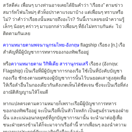
สวัสดีค่ะ เพื่อนๆ บางท่านอาจเคยได้ยินคำว่า “เรือธง” ตามข่าว
สมาร์ทโฟนใหม่ๆ ตัวท็อปราคาแรงมาบ้าง แต่เพื่อนๆ ทราบหรือ
ไม่? ว่าคำว่าเรือธงนั้นหมายถึงอะไร? วันนี้เราเลยขอนำความรู้
เล็กๆ น้อยๆ คร่าวๆ มาบอกกล่าวเพื่อนๆ ที่ยังไม่ทราบกันค่ะ ไป
ติดตามกันเลย
ความหมายตามพจนานุกรมไทย-อังกฤษ
flagship เรือธง [n.] เรือ
สำคัญที่มีผู้บัญชาการทหารของกองทัพเรืออยู่
หรือ
ความหมายตาม วิกิพีเดีย สารานุกรมเสรี
เรือธง (อังกฤษ:
Flagship) เป็นเรือที่มีผู้บัญชาการกองเรือ ใช้เป็นที่บังคับบัญชา
กองเรือ ชักธงตามยศของผู้บัญชาการนั้นไว้บนยอดเสาสูงสุดเพื่อ
ให้เรือลำอื่นในกองเดียวกันสังเกตเห็นได้ชัดเจน ซึ่งจะเป็นเรือที่ส่ง
อาณัติสัญญานให้โจมตี
หากแปลตรงตามความหมายก็เพราะเรือมีผู้บัญชาการทหาร
ของกองทัพเรืออยู่ จะเป็นเรือที่เป็นหัวใจหลัก เป็นศูนย์รวมของฝ่าย
นั้น และแน่นอนกลยุทธ์ที่ถูกบัญชาการมานั้น จะนำมาต่อสู้เพื่อ
ชนะฝ่ายตรงข้ามได้ก็จะมาจากเรือลำนี้ หากเพื่อนๆ ลองนำความ
หมายมาประยุกต์กับแนวคิดมือถือแล้วล่ะก็