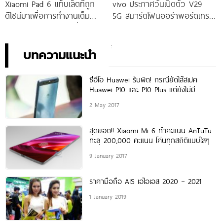
Xiaomi Pad 6 แท็บเล็ตที่ถูก
vivo ประกาศวันเปิดตัว V29
ดีไซน์มาเพื่อการทำงานเต็ม
5G สมาร์ตโฟนออร่าพอร์ตเทร
ประสิทธิภาพ ในราคาเริ่มต้น
ตรุ่นใหม่ เตรียมสัมผัสความ
เพียง 10,990 บาท
พิเศษอย่างเป็นทางการ พร้อม
กัน 24 สิงหาคมนี้!
บทความแนะนำ
ซีอีโอ Huawei รับผิด! กรณียัดไส้สเปค
Huawei P10 และ P10 Plus แต่ยังไม่มี
มาตรการชดเชยลูกค้า
2 May 2017
สุดยอด!! Xiaomi Mi 6 ทำคะแนน AnTuTu
ทะลุ 200,000 คะแนน โค่นทุกสถิติแบบใสๆ
9 January 2017
ราคามือถือ AIS เอไอเอส 2020 – 2021
1 January 2019