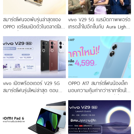
สมาร์ตโฟนจอพับรุ่นล่าสุดของ
vivo V29 5G เนรมิตภาพพอร์ต
OPPO เตรียมเปิดตัวในตลาดโลก
เทรตล้ำไปอีกขั้นกับ Aura Light
เร็ว ๆ นี้
Portrait 2.0 เผยทุกเฉดแห่งสีสัน
โดดเด่นด้วยสุนทรียศาสตร์แห่ง
ดีไซน์
vivo เปิดพรีออเดอร์ V29 5G
OPPO A17 สมาร์ตโฟนน้องเล็ก
สมาร์ตโฟนรุ่นใหม่ล่าสุด ตอบ
มอบความคุ้มค่ากว่าราคาโดนใจ
โจทย์สายถ่ายภาพพอร์ตเทรต
ให้คุณเป็นเจ้าของได้ง่ายยิ่งขึ้น ใน
ราคาเริ่มต้นเพียง 14,999 บาท
ราคาใหม่เพียง 4,599 บาท
จัดเต็มกับโปรโมชันพิเศษก่อนใคร
เท่านั้น!