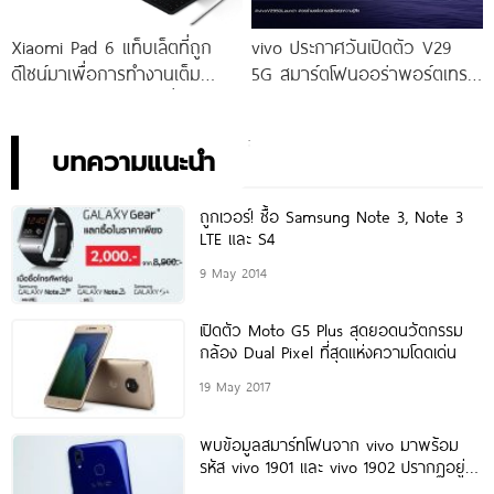
Xiaomi Pad 6 แท็บเล็ตที่ถูก
vivo ประกาศวันเปิดตัว V29
ดีไซน์มาเพื่อการทำงานเต็ม
5G สมาร์ตโฟนออร่าพอร์ตเทร
ประสิทธิภาพ ในราคาเริ่มต้น
ตรุ่นใหม่ เตรียมสัมผัสความ
เพียง 10,990 บาท
พิเศษอย่างเป็นทางการ พร้อม
กัน 24 สิงหาคมนี้!
บทความแนะนำ
ถูกเวอร์! ซื้อ Samsung Note 3, Note 3
LTE และ S4
9 May 2014
เปิดตัว Moto G5 Plus สุดยอดนวัตกรรม
กล้อง Dual Pixel ที่สุดแห่งความโดดเด่น
19 May 2017
พบข้อมูลสมาร์ทโฟนจาก vivo มาพร้อม
รหัส vivo 1901 และ vivo 1902 ปรากฏอยู่
บน GeekBench