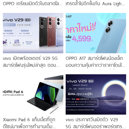
OPPO เตรียมเปิดตัวในตลาดโลก
เทรตล้ำไปอีกขั้นกับ Aura Light
เร็ว ๆ นี้
Portrait 2.0 เผยทุกเฉดแห่งสีสัน
โดดเด่นด้วยสุนทรียศาสตร์แห่ง
ดีไซน์
vivo เปิดพรีออเดอร์ V29 5G
OPPO A17 สมาร์ตโฟนน้องเล็ก
สมาร์ตโฟนรุ่นใหม่ล่าสุด ตอบ
มอบความคุ้มค่ากว่าราคาโดนใจ
โจทย์สายถ่ายภาพพอร์ตเทรต
ให้คุณเป็นเจ้าของได้ง่ายยิ่งขึ้น ใน
ราคาเริ่มต้นเพียง 14,999 บาท
ราคาใหม่เพียง 4,599 บาท
จัดเต็มกับโปรโมชันพิเศษก่อนใคร
เท่านั้น!
Xiaomi Pad 6 แท็บเล็ตที่ถูก
vivo ประกาศวันเปิดตัว V29
ดีไซน์มาเพื่อการทำงานเต็ม
5G สมาร์ตโฟนออร่าพอร์ตเทร