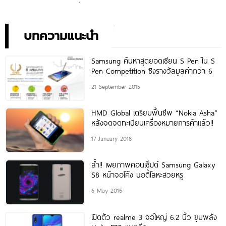
ประสิทธิภาพ ในราคาเริ่มต้น
ตรุ่นใหม่ เตรียมสัมผัสความ
เพียง 10,990 บาท
พิเศษอย่างเป็นทางการ พร้อม
กัน 24 สิงหาคมนี้!
บทความแนะนำ
Samsung ค้นหาสุดยอดเซียน S Pen ใน S
Pen Competition ชิงรางวัลมูลค่ากว่า 6
21 September 2015
HMD Global เตรียมฟื้นชีพ “Nokia Asha”
หลังจดจดทะเบียนเครื่องหมายการค้าแล้ว!!
17 January 2018
ล้ำ!! เผยภาพคอนเซ็ปต์ Samsung Galaxy
S8 หน้าจอโค้ง บอดี้โลหะสวยหรู
6 May 2016
เปิดตัว realme 3 จอใหญ่ 6.2 นิ้ว ขุมพลัง