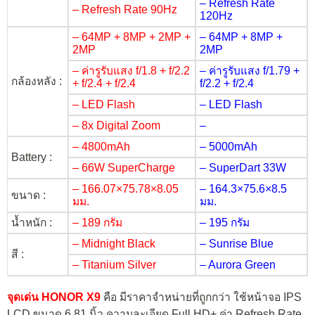
– Refresh Rate
– Refresh Rate 90Hz
120Hz
– 64MP + 8MP + 2MP +
– 64MP + 8MP +
2MP
2MP
– ค่ารูรับแสง f/1.8 + f/2.2
– ค่ารูรับแสง f/1.79 +
กล้องหลัง :
+ f/2.4 + f/2.4
f/2.2 + f/2.4
– LED Flash
– LED Flash
– 8x Digital Zoom
–
– 4800mAh
– 5000mAh
Battery :
– 66W SuperCharge
– SuperDart 33W
– 166.07×75.78×8.05
– 164.3×75.6×8.5
ขนาด :
มม.
มม.
น้ำหนัก :
– 189 กรัม
– 195 กรัม
– Midnight Black
– Sunrise Blue
สี :
– Titanium Silver
– Aurora Green
จุดเด่น HONOR X9
คือ มีราคาจำหน่ายที่ถูกกว่า ใช้หน้าจอ IPS
LCD ขนาด 6.81 นิ้ว ความละเอียด Full HD+ ค่า Refresh Rate