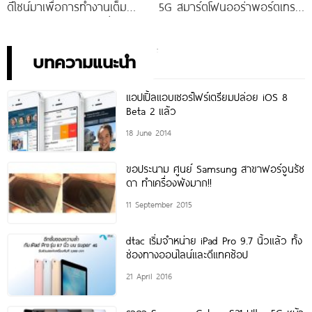
ดีไซน์มาเพื่อการทำงานเต็ม
5G สมาร์ตโฟนออร่าพอร์ตเทร
ประสิทธิภาพ ในราคาเริ่มต้น
ตรุ่นใหม่ เตรียมสัมผัสความ
เพียง 10,990 บาท
พิเศษอย่างเป็นทางการ พร้อม
กัน 24 สิงหาคมนี้!
บทความแนะนำ
แอปเปิ้ลแอบเซอร์ไฟร์เตรียมปล่อย iOS 8
Beta 2 แล้ว
18 June 2014
ขอประนาม ศูนย์ Samsung สาขาฟอร์จูนรัช
ดา ทำเครื่องพังมาก!!
11 September 2015
dtac เริ่มจำหน่าย iPad Pro 9.7 นิ้วแล้ว ทั้ง
ช่องทางออนไลน์และดีแทคช้อป
21 April 2016