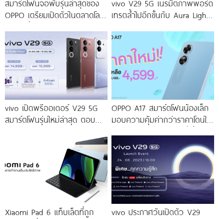
สมาร์ตโฟนจอพับรุ่นล่าสุดของ
vivo V29 5G เนรมิตภาพพอร์ต
OPPO เตรียมเปิดตัวในตลาดโลก
เทรตล้ำไปอีกขั้นกับ Aura Light
เร็ว ๆ นี้
Portrait 2.0 เผยทุกเฉดแห่งสีสัน
โดดเด่นด้วยสุนทรียศาสตร์แห่ง
ดีไซน์
vivo เปิดพรีออเดอร์ V29 5G
OPPO A17 สมาร์ตโฟนน้องเล็ก
สมาร์ตโฟนรุ่นใหม่ล่าสุด ตอบ
มอบความคุ้มค่ากว่าราคาโดนใจ
โจทย์สายถ่ายภาพพอร์ตเทรต
ให้คุณเป็นเจ้าของได้ง่ายยิ่งขึ้น ใน
ราคาเริ่มต้นเพียง 14,999 บาท
ราคาใหม่เพียง 4,599 บาท
จัดเต็มกับโปรโมชันพิเศษก่อนใคร
เท่านั้น!
Xiaomi Pad 6 แท็บเล็ตที่ถูก
vivo ประกาศวันเปิดตัว V29