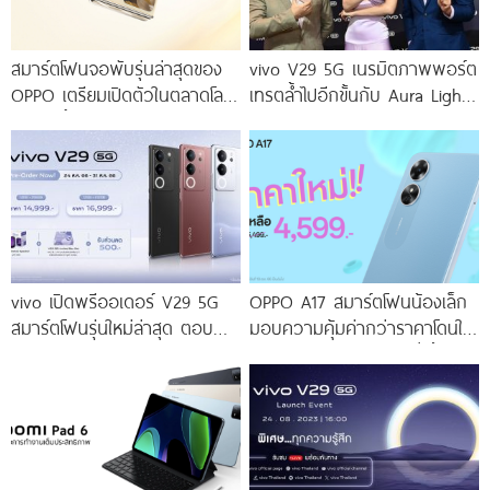
สมาร์ตโฟนจอพับรุ่นล่าสุดของ
vivo V29 5G เนรมิตภาพพอร์ต
OPPO เตรียมเปิดตัวในตลาดโลก
เทรตล้ำไปอีกขั้นกับ Aura Light
เร็ว ๆ นี้
Portrait 2.0 เผยทุกเฉดแห่งสีสัน
โดดเด่นด้วยสุนทรียศาสตร์แห่ง
ดีไซน์
vivo เปิดพรีออเดอร์ V29 5G
OPPO A17 สมาร์ตโฟนน้องเล็ก
สมาร์ตโฟนรุ่นใหม่ล่าสุด ตอบ
มอบความคุ้มค่ากว่าราคาโดนใจ
โจทย์สายถ่ายภาพพอร์ตเทรต
ให้คุณเป็นเจ้าของได้ง่ายยิ่งขึ้น ใน
ราคาเริ่มต้นเพียง 14,999 บาท
ราคาใหม่เพียง 4,599 บาท
จัดเต็มกับโปรโมชันพิเศษก่อนใคร
เท่านั้น!