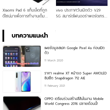
Xiaomi Pad 6 แท็บเล็ตที่ถูก
vivo ประกาศวันเปิดตัว V29
ดีไซน์มาเพื่อการทำงานเต็ม
5G สมาร์ตโฟนออร่าพอร์ตเทร
ประสิทธิภาพ ในราคาเริ่มต้น
ตรุ่นใหม่ เตรียมสัมผัสความ
เพียง 10,990 บาท
พิเศษอย่างเป็นทางการ พร้อม
กัน 24 สิงหาคมนี้!
บทความแนะนำ
เผยข้อมูลสเปค Google Pixel 4a ก่อนเปิด
ตัว
11 March 2020
ราคา realme XT หน้าจอ Super AMOLED
ชิปเซ็ต Snapdragon 712 AIE
11 February 2021
OPPO เตรียมร่วมสร้างสีสันในงาน Mobile
World Congress 2016 ปลายเดือนนี้!