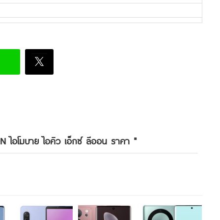
N ไอโมบาย ไอคิว เอ็กซ์ ลีออน ราคา
"