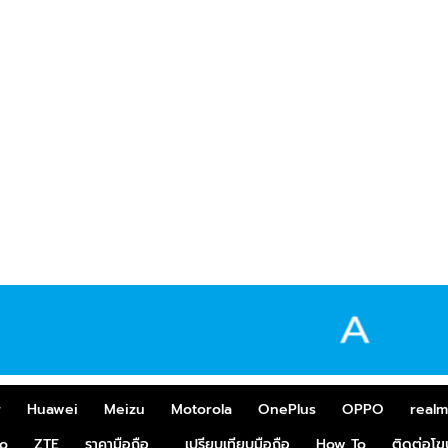
r
Huawei
Meizu
Motorola
OnePlus
OPPO
real
o
ZTE
ราคามือถือ
เปรียบเทียบมือถือ
How To
ติดต่อโ