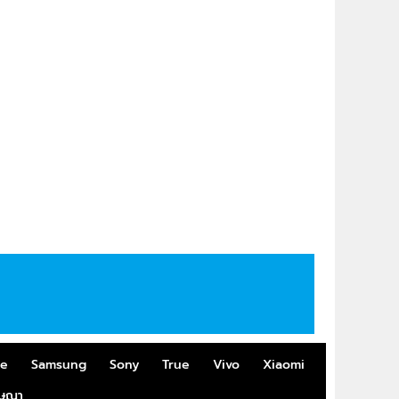
me
Samsung
Sony
True
Vivo
Xiaomi
ฆษณา