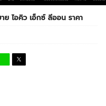
ย ไอคิว เอ็กซ์ ลีออน ราคา