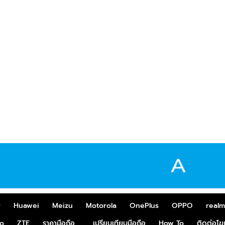
r
Huawei
Meizu
Motorola
OnePlus
OPPO
real
o
ZTE
ราคามือถือ
เปรียบเทียบมือถือ
How To
ติดต่อโ