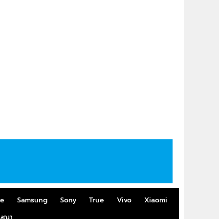
me
Samsung
Sony
True
Vivo
Xiaomi
ฆษณา