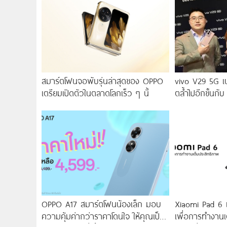
สมาร์ตโฟนจอพับรุ่นล่าสุดของ OPPO
vivo V29 5G เ
เตรียมเปิดตัวในตลาดโลกเร็ว ๆ นี้
ตล้ำไปอีกขั้นกับ
2.0 เผยทุกเฉดแห
สุนทรียศาสตร์แห
OPPO A17 สมาร์ตโฟนน้องเล็ก มอบ
Xiaomi Pad 6 แท
ความคุ้มค่ากว่าราคาโดนใจ ให้คุณเป็น
เพื่อการทำงานเ