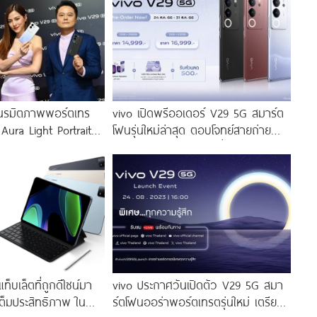
นรมิตภาพพอร์ตเทร
vivo เปิดพรีออเดอร์ V29 5G สมาร์ต
 Aura Light Portrait
โฟนรุ่นใหม่ล่าสุด ตอบโจทย์สายถ่าย
่งสีสัน โดดเด่นด้วย
ภาพพอร์ตเทรต ราคาเริ่มต้นเพียง
่งดีไซน์
14,999 บาท จัดเต็มกับโปรโมชันพิเศษ
ก่อนใคร
็บเล็ตที่ถูกดีไซน์มา
vivo ประกาศวันเปิดตัว V29 5G สมา
ต็มประสิทธิภาพ ใน
ร์ตโฟนออร่าพอร์ตเทรตรุ่นใหม่ เตรียม