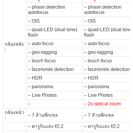
– phase detection
– phase detection
autofocus
autofocus
– OIS
– OIS
– quad-LED (dual tone)
– quad-LED (dual tone
flash
flash
– auto focus
– auto focus
กล้องหลัง
:
– geo-tagging
– geo-tagging
– touch focus
– touch focus
– face/smile detection
– face/smile detection
– HDR
– HDR
– panorama
– panorama
– Live Photos
– Live Photos
–
– 2x optical zoom
กล้องหน้า
– 7 ล้านพิกเซล
– 7 ล้านพิกเซล
:
– ค่ารูรับแสง f/2.2
– ค่ารูรับแสง f/2.2