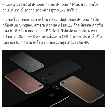
– แบตเตอรี่อึดขึ้น! iPhone 7 และ iPhone 7 Plus สามารถใช้
งานได้นานขึ้นกว่ารุ่นก่อหน้าอยู่ราว 1-2 ชั่วโมง
– ยกเครื่องกล้องถ่ายภาพใหม่ กล้อง iSight ของ iPhone 7 เป็น
กล้องแบบ Single-Camera ความละเอียด 12 ล้านพิกเซล ค่ารูรับ
แสง f/1.8 พร้อม true tone LED flash ไฟแฟลชมากถึง 4 ดวง
สว่างกว่าเดิม 50% มีระบบกันสั่นแบบ OIS จับภาพได้รวดเร็วขึ้น
และรองรับการถ่ายวิดีโอความละเอียดสูงได้ถึงระดับ 4K