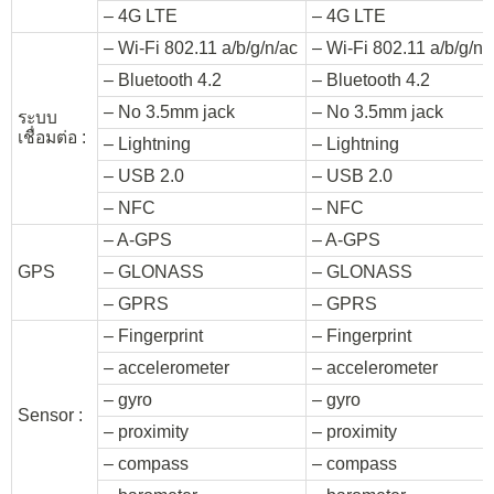
– 4G LTE
– 4G LTE
– Wi-Fi 802.11 a/b/g/n/ac
– Wi-Fi 802.11 a/b/g/n/
– Bluetooth 4.2
– Bluetooth 4.2
– No 3.5mm jack
– No 3.5mm jack
ระบบ
เชื่อมต่อ :
– Lightning
– Lightning
– USB 2.0
– USB 2.0
– NFC
– NFC
– A-GPS
– A-GPS
GPS
– GLONASS
– GLONASS
– GPRS
– GPRS
– Fingerprint
– Fingerprint
– accelerometer
– accelerometer
– gyro
– gyro
Sensor :
– proximity
– proximity
– compass
– compass