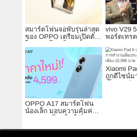
สมาร์ตโฟนจอพับรุ่นล่าสุด
vivo V29 
ของ OPPO เตรียมเปิดตัว
พอร์ตเทรตล
ในตลาดโลกเร็ว ๆ นี้
Aura Light 
ทุกเฉดแห่ง
ด้วยสุนทรี
ดีไซน์
Xiaomi Pad
ถูกดีไซน์ม
เต็มประสิ
เริ่มต้นเพ
OPPO A17 สมาร์ตโฟน
น้องเล็ก มอบความคุ้มค่า
กว่าราคาโดนใจ ให้คุณ
เป็นเจ้าของได้ง่ายยิ่งขึ้น
ในราคาใหม่เพียง 4,599