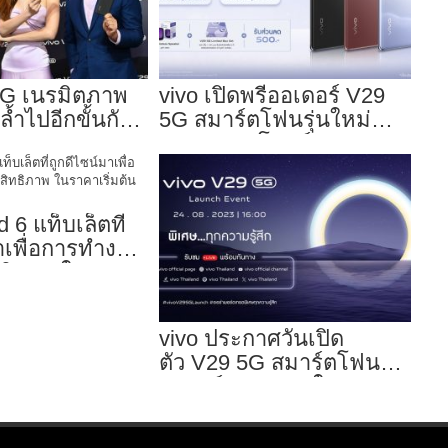
5G เนรมิตภาพ
vivo เปิดพรีออเดอร์ V29
้ำไปอีกขั้นกับ
5G สมาร์ตโฟนรุ่นใหม่
Portrait 2.0 เผย
ล่าสุด ตอบโจทย์สายถ่าย
สีสัน โดดเด่น
ภาพพอร์ตเทรต ราคาเริ่ม
ยศาสตร์แห่ง
ต้นเพียง 14,999 บาท จัด
เต็มกับโปรโมชันพิเศษ
 6 แท็บเล็ตที่
ก่อนใคร
าเพื่อการทำงาน
ทธิภาพ ในราคา
ียง 10,990 บาท
vivo ประกาศวันเปิด
ตัว V29 5G สมาร์ตโฟนออ
ร่าพอร์ตเทรตรุ่นใหม่
เตรียมสัมผัสความพิเศษ
อย่างเป็นทางการ พร้อม