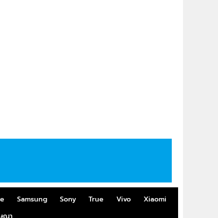
me
Samsung
Sony
True
Vivo
Xiaomi
ฆษณา