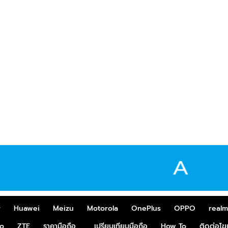
r
Huawei
Meizu
Motorola
OnePlus
OPPO
real
o
ZTE
ราคามือถือ
เปรียบเทียบมือถือ
How To
ติดต่อโ