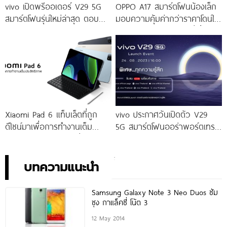
vivo เปิดพรีออเดอร์ V29 5G
OPPO A17 สมาร์ตโฟนน้องเล็ก
สมาร์ตโฟนรุ่นใหม่ล่าสุด ตอบ
มอบความคุ้มค่ากว่าราคาโดนใจ
โจทย์สายถ่ายภาพพอร์ตเทรต
ให้คุณเป็นเจ้าของได้ง่ายยิ่งขึ้น ใน
ราคาเริ่มต้นเพียง 14,999 บาท
ราคาใหม่เพียง 4,599 บาท
จัดเต็มกับโปรโมชันพิเศษก่อนใคร
เท่านั้น!
Xiaomi Pad 6 แท็บเล็ตที่ถูก
vivo ประกาศวันเปิดตัว V29
ดีไซน์มาเพื่อการทำงานเต็ม
5G สมาร์ตโฟนออร่าพอร์ตเทร
ประสิทธิภาพ ในราคาเริ่มต้น
ตรุ่นใหม่ เตรียมสัมผัสความ
เพียง 10,990 บาท
พิเศษอย่างเป็นทางการ พร้อม
กัน 24 สิงหาคมนี้!
บทความแนะนำ
Samsung Galaxy Note 3 Neo Duos ซัม
ซุง กาแล็คซี่ โน้ต 3
12 May 2014