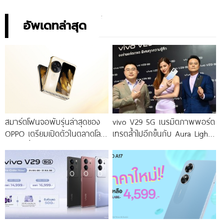
อัพเดทล่าสุด
สมาร์ตโฟนจอพับรุ่นล่าสุดของ
vivo V29 5G เนรมิตภาพพอร์ต
OPPO เตรียมเปิดตัวในตลาดโลก
เทรตล้ำไปอีกขั้นกับ Aura Light
เร็ว ๆ นี้
Portrait 2.0 เผยทุกเฉดแห่งสีสัน
โดดเด่นด้วยสุนทรียศาสตร์แห่ง
ดีไซน์