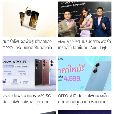
สมาร์ตโฟนจอพับรุ่นล่าสุดของ
vivo V29 5G เนรมิตภาพพอร์ต
OPPO เตรียมเปิดตัวในตลาดโลก
เทรตล้ำไปอีกขั้นกับ Aura Light
เร็ว ๆ นี้
Portrait 2.0 เผยทุกเฉดแห่งสีสัน
โดดเด่นด้วยสุนทรียศาสตร์แห่ง
ดีไซน์
vivo เปิดพรีออเดอร์ V29 5G
OPPO A17 สมาร์ตโฟนน้องเล็ก
สมาร์ตโฟนรุ่นใหม่ล่าสุด ตอบ
มอบความคุ้มค่ากว่าราคาโดนใจ
โจทย์สายถ่ายภาพพอร์ตเทรต
ให้คุณเป็นเจ้าของได้ง่ายยิ่งขึ้น ใน
ราคาเริ่มต้นเพียง 14,999 บาท
ราคาใหม่เพียง 4,599 บาท