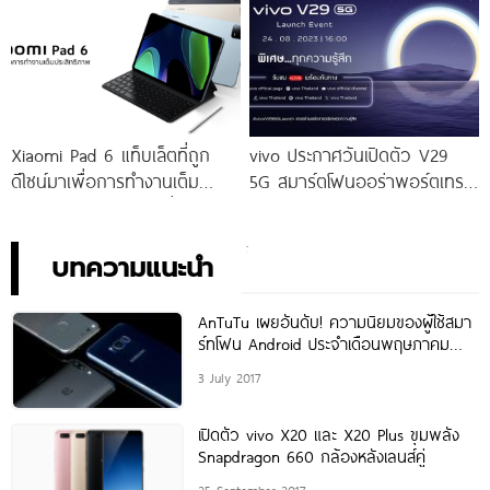
จัดเต็มกับโปรโมชันพิเศษก่อนใคร
เท่านั้น!
Xiaomi Pad 6 แท็บเล็ตที่ถูก
vivo ประกาศวันเปิดตัว V29
ดีไซน์มาเพื่อการทำงานเต็ม
5G สมาร์ตโฟนออร่าพอร์ตเทร
ประสิทธิภาพ ในราคาเริ่มต้น
ตรุ่นใหม่ เตรียมสัมผัสความ
เพียง 10,990 บาท
พิเศษอย่างเป็นทางการ พร้อม
กัน 24 สิงหาคมนี้!
บทความแนะนำ
AnTuTu เผยอันดับ! ความนิยมของผู้ใช้สมา
ร์ทโฟน Android ประจำเดือนพฤษภาคม
2017
3 July 2017
เปิดตัว vivo X20 และ X20 Plus ขุมพลัง
Snapdragon 660 กล้องหลังเลนส์คู่