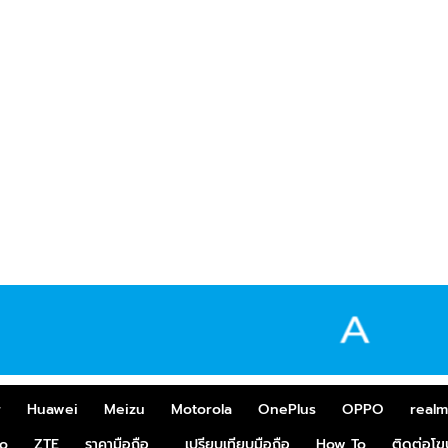
r
Huawei
Meizu
Motorola
OnePlus
OPPO
real
o
ZTE
ราคามือถือ
เปรียบเทียบมือถือ
How To
ติดต่อโ