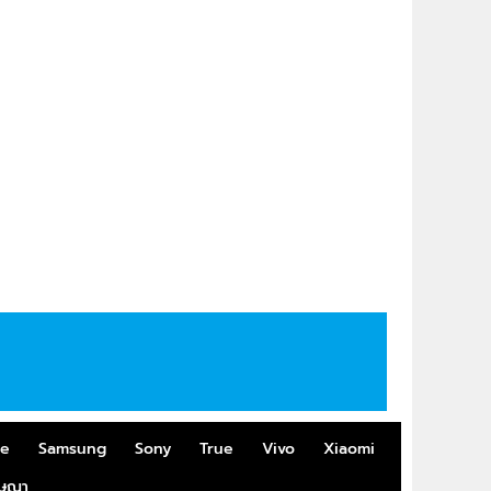
me
Samsung
Sony
True
Vivo
Xiaomi
ฆษณา