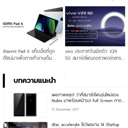
โจทย์สายถ่ายภาพพอร์ตเทรต
ให้คุณเป็นเจ้าของได้ง่ายยิ่งขึ้น ใน
ราคาเริ่มต้นเพียง 14,999 บาท
ราคาใหม่เพียง 4,599 บาท
จัดเต็มกับโปรโมชันพิเศษก่อนใคร
เท่านั้น!
Xiaomi Pad 6 แท็บเล็ตที่ถูก
vivo ประกาศวันเปิดตัว V29
ดีไซน์มาเพื่อการทำงานเต็ม
5G สมาร์ตโฟนออร่าพอร์ตเทร
ประสิทธิภาพ ในราคาเริ่มต้น
ตรุ่นใหม่ เตรียมสัมผัสความ
เพียง 10,990 บาท
พิเศษอย่างเป็นทางการ พร้อม
กัน 24 สิงหาคมนี้!
บทความแนะนำ
เผยภาพหลุด! ว่าที่สมาร์ทโฟนรุ่นใหม่ของ
Nubia มาพร้อมหน้าจอ Full Screen คาด
เผยโฉมเร็วๆ นี้
15 December 2017
dtac accelerate โชว์ผลงาน 14 Startup