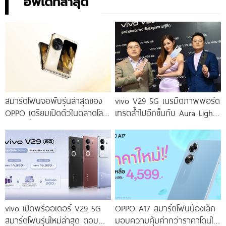
อัพเดทล่าสุด
สมาร์ตโฟนจอพับรุ่นล่าสุดของ
vivo V29 5G เนรมิตภาพพอร์ต
OPPO เตรียมเปิดตัวในตลาดโลก
เทรตล้ำไปอีกขั้นกับ Aura Light
เร็ว ๆ นี้
Portrait 2.0 เผยทุกเฉดแห่งสีสัน
โดดเด่นด้วยสุนทรียศาสตร์แห่ง
ดีไซน์
vivo เปิดพรีออเดอร์ V29 5G
OPPO A17 สมาร์ตโฟนน้องเล็ก
สมาร์ตโฟนรุ่นใหม่ล่าสุด ตอบ
มอบความคุ้มค่ากว่าราคาโดนใจ