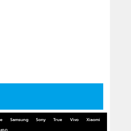
me
Samsung
Sony
True
Vivo
Xiaomi
ฆษณา