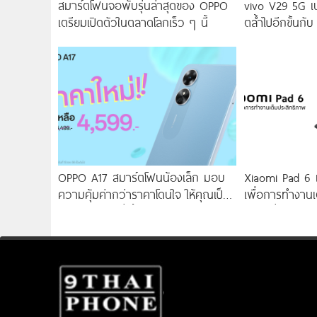
สมาร์ตโฟนจอพับรุ่นล่าสุดของ OPPO
vivo V29 5G เ
เตรียมเปิดตัวในตลาดโลกเร็ว ๆ นี้
ตล้ำไปอีกขั้นกับ
2.0 เผยทุกเฉดแห
สุนทรียศาสตร์แห
OPPO A17 สมาร์ตโฟนน้องเล็ก มอบ
Xiaomi Pad 6 แท
ความคุ้มค่ากว่าราคาโดนใจ ให้คุณเป็น
เพื่อการทำงานเ
เจ้าของได้ง่ายยิ่งขึ้น ในราคาใหม่เพียง
ราคาเริ่มต้นเพ
4,599 บาท เท่านั้น!