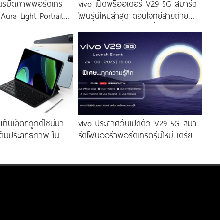
นรมิตภาพพอร์ตเทร
vivo เปิดพรีออเดอร์ V29 5G สมาร์ต
 Aura Light Portrait
โฟนรุ่นใหม่ล่าสุด ตอบโจทย์สายถ่าย
่งสีสัน โดดเด่นด้วย
ภาพพอร์ตเทรต ราคาเริ่มต้นเพียง
่งดีไซน์
14,999 บาท จัดเต็มกับโปรโมชันพิเศษ
ก่อนใคร
็บเล็ตที่ถูกดีไซน์มา
vivo ประกาศวันเปิดตัว V29 5G สมา
ต็มประสิทธิภาพ ใน
ร์ตโฟนออร่าพอร์ตเทรตรุ่นใหม่ เตรียม
ียง 10,990 บาท
สัมผัสความพิเศษอย่างเป็นทางการ
พร้อมกัน 24 สิงหาคมนี้!