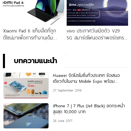
Xiaomi Pad 6 แท็บเล็ตที่ถูก
vivo ประกาศวันเปิดตัว V29
ดีไซน์มาเพื่อการทำงานเต็ม
5G สมาร์ตโฟนออร่าพอร์ตเทร
ประสิทธิภาพ ในราคาเริ่มต้น
ตรุ่นใหม่ เตรียมสัมผัสความ
เพียง 10,990 บาท
พิเศษอย่างเป็นทางการ พร้อม
กัน 24 สิงหาคมนี้!
บทความแนะนำ
Huawei จัดโปรโมชั่นทั่วประเทศ ข้อเสนอ
เดียวกับในงาน Mobile Expo พร้อม
จำหน่าย MediaPad M3 กับ T2
27 September 2016
iPhone 7 | 7 Plus (Jet Black) ลดกระหน่ำ
สูงสุด 10,000 บาท
26 June 2017