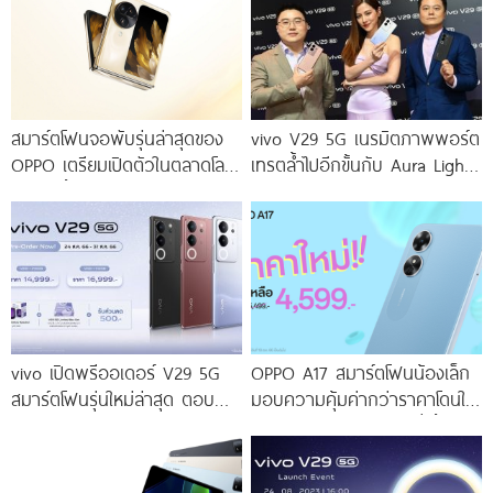
สมาร์ตโฟนจอพับรุ่นล่าสุดของ
vivo V29 5G เนรมิตภาพพอร์ต
OPPO เตรียมเปิดตัวในตลาดโลก
เทรตล้ำไปอีกขั้นกับ Aura Light
เร็ว ๆ นี้
Portrait 2.0 เผยทุกเฉดแห่งสีสัน
โดดเด่นด้วยสุนทรียศาสตร์แห่ง
ดีไซน์
vivo เปิดพรีออเดอร์ V29 5G
OPPO A17 สมาร์ตโฟนน้องเล็ก
สมาร์ตโฟนรุ่นใหม่ล่าสุด ตอบ
มอบความคุ้มค่ากว่าราคาโดนใจ
โจทย์สายถ่ายภาพพอร์ตเทรต
ให้คุณเป็นเจ้าของได้ง่ายยิ่งขึ้น ใน
ราคาเริ่มต้นเพียง 14,999 บาท
ราคาใหม่เพียง 4,599 บาท
จัดเต็มกับโปรโมชันพิเศษก่อนใคร
เท่านั้น!