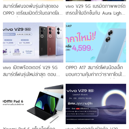
สมาร์ตโฟนจอพับรุ่นล่าสุดของ
vivo V29 5G เนรมิตภาพพอร์ต
OPPO เตรียมเปิดตัวในตลาดโลก
เทรตล้ำไปอีกขั้นกับ Aura Light
เร็ว ๆ นี้
Portrait 2.0 เผยทุกเฉดแห่งสีสัน
โดดเด่นด้วยสุนทรียศาสตร์แห่ง
ดีไซน์
vivo เปิดพรีออเดอร์ V29 5G
OPPO A17 สมาร์ตโฟนน้องเล็ก
สมาร์ตโฟนรุ่นใหม่ล่าสุด ตอบ
มอบความคุ้มค่ากว่าราคาโดนใจ
โจทย์สายถ่ายภาพพอร์ตเทรต
ให้คุณเป็นเจ้าของได้ง่ายยิ่งขึ้น ใน
ราคาเริ่มต้นเพียง 14,999 บาท
ราคาใหม่เพียง 4,599 บาท
จัดเต็มกับโปรโมชันพิเศษก่อนใคร
เท่านั้น!
Xiaomi Pad 6 แท็บเล็ตที่ถูก
vivo ประกาศวันเปิดตัว V29