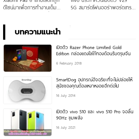
ดีไซน์มาเพื่อการทำงานเต็ม
5G สมาร์ตโฟนออร่าพอร์ตเทร
ประสิทธิภาพ ในราคาเริ่มต้น
ตรุ่นใหม่ เตรียมสัมผัสความ
เพียง 10,990 บาท
พิเศษอย่างเป็นทางการ พร้อม
กัน 24 สิงหาคมนี้!
บทความแนะนำ
เปิดตัว Razer Phone Limited Gold
Edition กล่องแดงโลโก้ทองต้อนรับตรุษจีน
6 February 2018
SmartDog อุปกรณ์อัจฉริยะที่จะไม่ปล่อยให้
สุนัขของคุณต้องเหงาหงอยอีกต่อไป
16 July 2014
เปิดตัว vivo S10 และ vivo S10 Pro จอลื่น
90Hz ขุมพลัง
16 July 2021