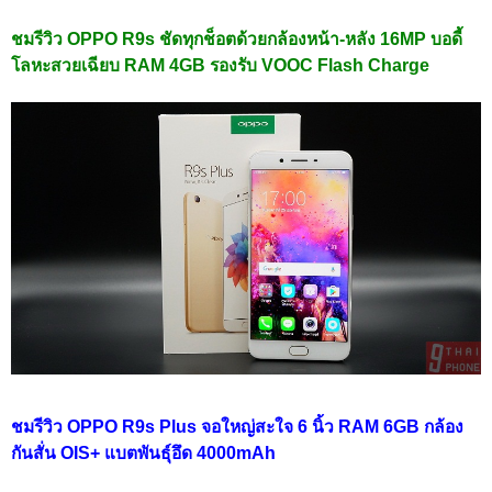
ชมรีวิว OPPO R9s ชัดทุกช็อตด้วยกล้องหน้า-หลัง 16MP บอดี้
โลหะสวยเฉียบ RAM 4GB รองรับ VOOC Flash Charge
ชมรีวิว OPPO R9s Plus จอใหญ่สะใจ 6 นิ้ว RAM 6GB กล้อง
กันสั่น OIS+ แบตพันธุ์อึด 4000mAh