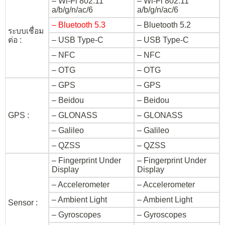
– Wi-Fi 802.11
– Wi-Fi 802.11
a/b/g/n/ac/6
a/b/g/n/ac/6
– Bluetooth 5.3
– Bluetooth 5.2
ระบบเชื่อม
ต่อ :
– USB Type-C
– USB Type-C
– NFC
– NFC
– OTG
– OTG
– GPS
– GPS
– Beidou
– Beidou
GPS :
– GLONASS
– GLONASS
– Galileo
– Galileo
– QZSS
– QZSS
– Fingerprint Under
– Fingerprint Under
Display
Display
– Accelerometer
– Accelerometer
– Ambient Light
– Ambient Light
Sensor :
– Gyroscopes
– Gyroscopes