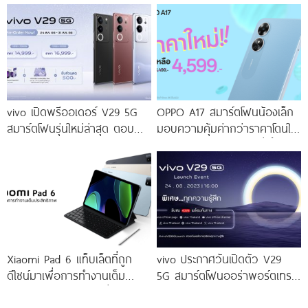
โดดเด่นด้วยสุนทรียศาสตร์แห่ง
ดีไซน์
vivo เปิดพรีออเดอร์ V29 5G
OPPO A17 สมาร์ตโฟนน้องเล็ก
สมาร์ตโฟนรุ่นใหม่ล่าสุด ตอบ
มอบความคุ้มค่ากว่าราคาโดนใจ
โจทย์สายถ่ายภาพพอร์ตเทรต
ให้คุณเป็นเจ้าของได้ง่ายยิ่งขึ้น ใน
ราคาเริ่มต้นเพียง 14,999 บาท
ราคาใหม่เพียง 4,599 บาท
จัดเต็มกับโปรโมชันพิเศษก่อนใคร
เท่านั้น!
Xiaomi Pad 6 แท็บเล็ตที่ถูก
vivo ประกาศวันเปิดตัว V29
ดีไซน์มาเพื่อการทำงานเต็ม
5G สมาร์ตโฟนออร่าพอร์ตเทร
ประสิทธิภาพ ในราคาเริ่มต้น
ตรุ่นใหม่ เตรียมสัมผัสความ