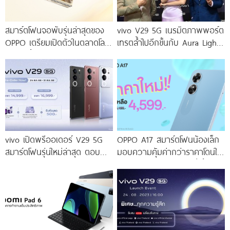
สมาร์ตโฟนจอพับรุ่นล่าสุดของ
vivo V29 5G เนรมิตภาพพอร์ต
OPPO เตรียมเปิดตัวในตลาดโลก
เทรตล้ำไปอีกขั้นกับ Aura Light
เร็ว ๆ นี้
Portrait 2.0 เผยทุกเฉดแห่งสีสัน
โดดเด่นด้วยสุนทรียศาสตร์แห่ง
ดีไซน์
vivo เปิดพรีออเดอร์ V29 5G
OPPO A17 สมาร์ตโฟนน้องเล็ก
สมาร์ตโฟนรุ่นใหม่ล่าสุด ตอบ
มอบความคุ้มค่ากว่าราคาโดนใจ
โจทย์สายถ่ายภาพพอร์ตเทรต
ให้คุณเป็นเจ้าของได้ง่ายยิ่งขึ้น ใน
ราคาเริ่มต้นเพียง 14,999 บาท
ราคาใหม่เพียง 4,599 บาท
จัดเต็มกับโปรโมชันพิเศษก่อนใคร
เท่านั้น!