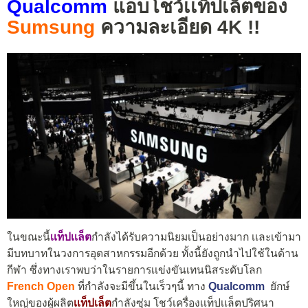
Qualcomm
แอบโชว์เเท็ปเล็ตของ
Sumsung
ความละเอียด 4K !!
ในขณะนี้
เเท็ปเเล็ต
กำลังได้รับความนิยมเป็นอย่างมาก เเละเข้ามา
มีบทบาทในวงการอุตสาหกรรมอีกด้วย ทั้งนี้ยังถูกนำไปใช้ในด้าน
กีฬา ซึ่งทางเราพบว่าในรายการเเข่งขันเทนนิสระดับโลก
French Open
ที่กำลังจะมีขึ้นในเร็วๆนี้ ทาง
Qualcomm
ยักษ์
ใหญ่ของผู้ผลิต
เเท็ปเล็ต
กำลังซุ่ม โชว์เครื่องเเท็ปเเล็ตปริศนา