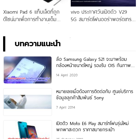
Xiaomi Pad 6 แท็บเล็ตที่ถูก
vivo ประกาศวันเปิดตัว V29
ดีไซน์มาเพื่อการทำงานเต็ม
5G สมาร์ตโฟนออร่าพอร์ตเทร
ประสิทธิภาพ ในราคาเริ่มต้น
ตรุ่นใหม่ เตรียมสัมผัสความ
เพียง 10,990 บาท
พิเศษอย่างเป็นทางการ พร้อม
กัน 24 สิงหาคมนี้!
บทความแนะนำ
ลือ Samsung Galaxy S21 จะมาพร้อม
กล้องหน้าขนาดใหญ่ รองรับ OIS กันภาพ
สั่นไหว ถ่ายภาพในที่แสงน้อยดีขึ้น
14 April 2020
หมายเลขเมื่อต้องการติดต่อกับ ศูนย์บริการ
ข้อมูลลูกค้าสัมพันธ์ Sony
7 April 2014
เปิดตัว Moto E6 Play สมาร์ทโฟนรุ่นใหม่
พกพาสะดวก ราคาสบายกระเป๋า
25 October 2019