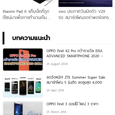
Xiaomi Pad 6 แท็บเล็ตที่ถูก
vivo ประกาศวันเปิดตัว V29
ดีไซน์มาเพื่อการทำงานเต็ม
5G สมาร์ตโฟนออร่าพอร์ตเทร
ประสิทธิภาพ ในราคาเริ่มต้น
ตรุ่นใหม่ เตรียมสัมผัสความ
เพียง 10,990 บาท
พิเศษอย่างเป็นทางการ พร้อม
กัน 24 สิงหาคมนี้!
บทความแนะนำ
OPPO Find X2 Pro คว้ารางวัล EISA
ADVANCED SMARTPHONE 2020 –
25 August 2020
ลดจัดหนัก! ZTE Summer Super Sale
สมาร์ทโฟน 5 รุ่นฮิต ลดสูงสุด 4,000
29 April 2016
OPPO Find 3 ออปโป้ ไฟน์ 3 ราคา
25 March 2014