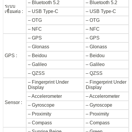
– Bluetooth 5.2
– Bluetooth 5.2
ระบบ
เชื่อมต่อ :
– USB Type-C
– USB Type-C
– OTG
– OTG
– NFC
– NFC
– GPS
– GPS
– Glonass
– Glonass
GPS :
– Beidou
– Beidou
– Galileo
– Galileo
– QZSS
– QZSS
– Fingerprint Under
– Fingerprint Under
Display
Display
– Accelerometer
– Accelerometer
Sensor :
– Gyroscope
– Gyroscope
– Proximity
– Proximity
– Compass
– Compass
– Sunrise Beige
– Green