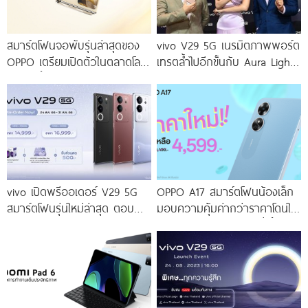
สมาร์ตโฟนจอพับรุ่นล่าสุดของ
vivo V29 5G เนรมิตภาพพอร์ต
OPPO เตรียมเปิดตัวในตลาดโลก
เทรตล้ำไปอีกขั้นกับ Aura Light
เร็ว ๆ นี้
Portrait 2.0 เผยทุกเฉดแห่งสีสัน
โดดเด่นด้วยสุนทรียศาสตร์แห่ง
ดีไซน์
vivo เปิดพรีออเดอร์ V29 5G
OPPO A17 สมาร์ตโฟนน้องเล็ก
สมาร์ตโฟนรุ่นใหม่ล่าสุด ตอบ
มอบความคุ้มค่ากว่าราคาโดนใจ
โจทย์สายถ่ายภาพพอร์ตเทรต
ให้คุณเป็นเจ้าของได้ง่ายยิ่งขึ้น ใน
ราคาเริ่มต้นเพียง 14,999 บาท
ราคาใหม่เพียง 4,599 บาท
จัดเต็มกับโปรโมชันพิเศษก่อนใคร
เท่านั้น!