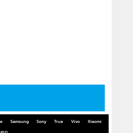
me
Samsung
Sony
True
Vivo
Xiaomi
ฆษณา