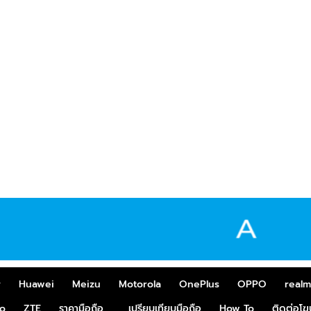
r
Huawei
Meizu
Motorola
OnePlus
OPPO
real
o
ZTE
ราคามือถือ
เปรียบเทียบมือถือ
How To
ติดต่อโ