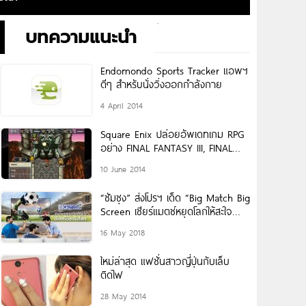
บทความแนะนำ
Endomondo Sports Tracker แอพฯ
ดีๆ สำหรับนั่งวิ่งออกกำลังกาย
4 April 2014
Square Enix ปล่อยอัพเดทเกม RPG
อย่าง FINAL FANTASY III, FINAL
FANTASY
10 June 2014
“ซัมซุง” ส่งโปรฯ เด็ด “Big Match Big
Screen เชียร์แมตช์หยุดโลกให้สะใจ
ต้องทีวีระดับโลก” ต้อนรับเทศกาล
16 May 2018
ฟุตบอลยิ่งใหญ่ที่สุดที่ทุกคนรอคอย
ใหม่ล่าสุด แฟชั่นสาวญี่ปุ่นกับเล็บ
ติดไฟ
28 May 2014