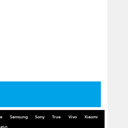
me
Samsung
Sony
True
Vivo
Xiaomi
ฆษณา