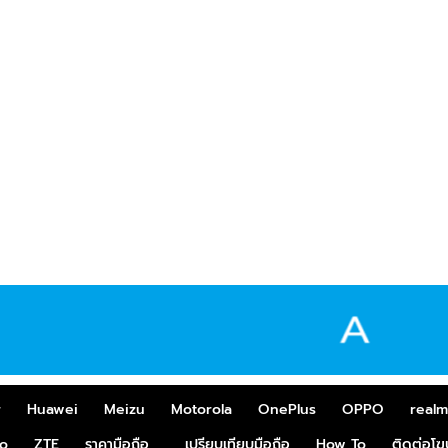
r
Huawei
Meizu
Motorola
OnePlus
OPPO
real
o
ZTE
ราคามือถือ
เปรียบเทียบมือถือ
How To
ติดต่อโ