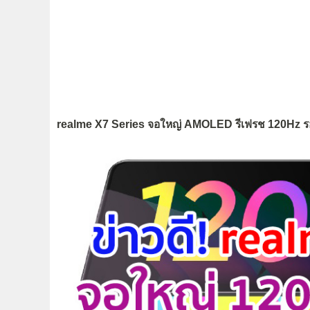
realme X7 Series จอใหญ่ AMOLED รีเฟรช 120Hz รองรั