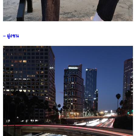
– ฝูงชน