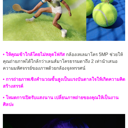
• ให้คุณเข้าใกล้โดยไม่หลุดโฟกัส
กล้องเทเลมาโคร 5MP ช่วยให้
คุณถ่ายภาพได้ใกล้กว่าเลนส์มาโครธรรมดาถึง 2 เท่านำเสนอ
ความมหัศจรรย์ของภาพด้วยกล้องจุลทรรศน์
• การถ่ายภาพเชิงคำนวณขั้นสูงเป็นแรงบันดาลใจให้เกิดความคิด
สร้างสรรค์
• โหมดการเปิดรับแสงนาน เปลี่ยนภาพถ่ายของคุณให้เป็นงาน
ศิลปะ