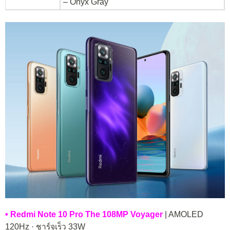
– Onyx Gray
• Redmi Note 10 Pro The 108MP Voyager
| AMOLED
120Hz · ชาร์จเร็ว 33W