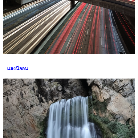
– แสงนีออน