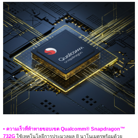
• ความเร็วที่ท้าทายขอบเขต Qualcomm® Snapdragon™
732G
ใช้เทคโนโลยีการประมวลผล 8 นาโนเมตรพร้อมด้วย