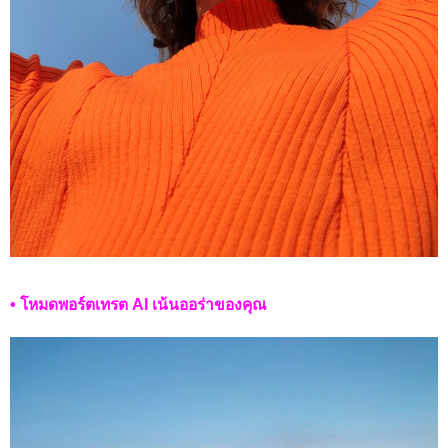
• โหมดพอร์ตเทรต AI เน้นออร่าของคุณ