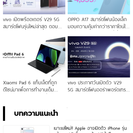
vivo เปิดพรีออเดอร์ V29 5G
OPPO A17 สมาร์ตโฟนน้องเล็ก
สมาร์ตโฟนรุ่นใหม่ล่าสุด ตอบ
มอบความคุ้มค่ากว่าราคาโดนใจ
โจทย์สายถ่ายภาพพอร์ตเทรต
ให้คุณเป็นเจ้าของได้ง่ายยิ่งขึ้น ใน
ราคาเริ่มต้นเพียง 14,999 บาท
ราคาใหม่เพียง 4,599 บาท
จัดเต็มกับโปรโมชันพิเศษก่อนใคร
เท่านั้น!
Xiaomi Pad 6 แท็บเล็ตที่ถูก
vivo ประกาศวันเปิดตัว V29
ดีไซน์มาเพื่อการทำงานเต็ม
5G สมาร์ตโฟนออร่าพอร์ตเทร
ประสิทธิภาพ ในราคาเริ่มต้น
ตรุ่นใหม่ เตรียมสัมผัสความ
เพียง 10,990 บาท
พิเศษอย่างเป็นทางการ พร้อม
กัน 24 สิงหาคมนี้!
บทความแนะนำ
เบาะแสใหม่!! Apple อาจเปิดตัว iPhone รุ่น