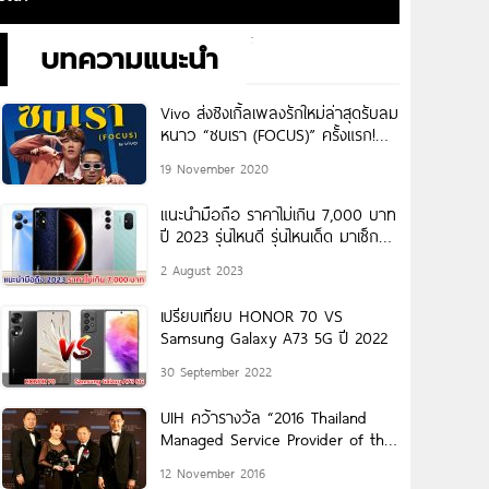
บทความแนะนำ
Vivo ส่งซิงเกิ้ลเพลงรักใหม่ล่าสุดรับลม
หนาว “ซบเรา (FOCUS)” ครั้งแรก!
กับการฟีเจอร์ริ่งกันของ แกงส้ม-ธน
19 November 2020
ธัต และ โต้ง-Twopee กับเพลงเพื่อ
คนแอบชอบ
แนะนำมือถือ ราคาไม่เกิน 7,000 บาท
ปี 2023 รุ่นไหนดี รุ่นไหนเด็ด มาเช็กกัน
เลย!
2 August 2023
เปรียบเทียบ HONOR 70 VS
Samsung Galaxy A73 5G ปี 2022
30 September 2022
UIH คว้ารางวัล “2016 Thailand
Managed Service Provider of the
Year”
12 November 2016