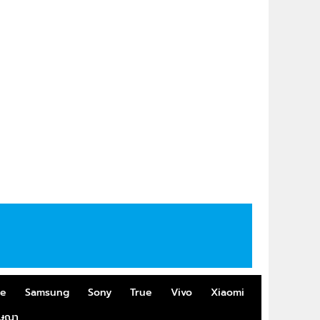
me
Samsung
Sony
True
Vivo
Xiaomi
ฆษณา