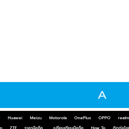
r
Huawei
Meizu
Motorola
OnePlus
OPPO
real
o
ZTE
ราคามือถือ
เปรียบเทียบมือถือ
How To
ติดต่อโ