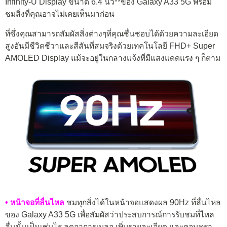
Infinity-U Display ขนาด 6.4 นิ้ว**ของ Galaxy A33 5G พร้อม
ชมสิ่งที่คุณอาจไม่เคยเห็นมาก่อน
ที่ซึ่งคุณสามารถสัมผัสสิ่งต่างๆที่คุณชื่นชอบได้ด้วยความละเอียด
สูงอันมีชีวิตชีวาและสีสันที่สมจริงด้วยเทคโนโลยี FHD+ Super
AMOLED Display แม้จะอยู่ในกลางแจ้งที่มีแสงแดดแรง ๆ ก็ตาม
• หน้าจอที่ลื่นไหล
ชมทุกสิ่งได้ในหน้าจอแสดงผล 90Hz ที่ลื่นไหล
ของ Galaxy A33 5G เพื่อสัมผัสว่าประสบการณ์การรับชมที่ไหล
ลื่นนั้นเป็นเช่นไร ลดอาการเบลอ เพิ่มรายละเอียด และคอนทรา