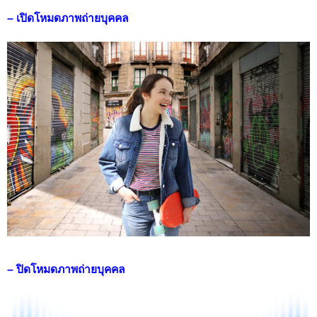
– เปิดโหมดภาพถ่ายบุคคล
– ปิดโหมดภาพถ่ายบุคคล