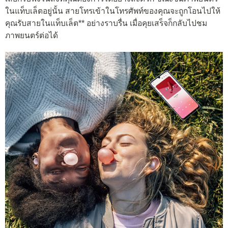
ในแท็บเล็ตอยู่นั้น สายโทรเข้าในโทรศัพท์ของคุณจะถูกโอนไปให้
คุณรับสายในแท็บเล็ต** อย่างราบรื่น เมื่อคุยเสร็จก็กลับไปชม
ภาพยนตร์ต่อได้