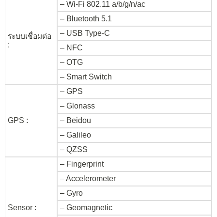
– Wi-Fi 802.11 a/b/g/n/ac
– Bluetooth 5.1
– USB Type-C
ระบบเชื่อมต่อ
:
– NFC
– OTG
– Smart Switch
– GPS
– Glonass
GPS :
– Beidou
– Galileo
– QZSS
– Fingerprint
– Accelerometer
– Gyro
Sensor :
– Geomagnetic