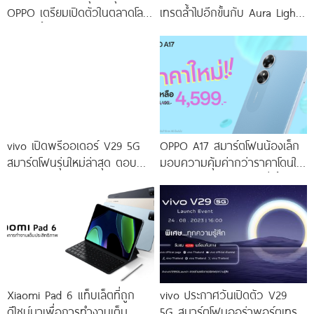
OPPO เตรียมเปิดตัวในตลาดโลก
เทรตล้ำไปอีกขั้นกับ Aura Light
เร็ว ๆ นี้
Portrait 2.0 เผยทุกเฉดแห่งสีสัน
โดดเด่นด้วยสุนทรียศาสตร์แห่ง
ดีไซน์
vivo เปิดพรีออเดอร์ V29 5G
OPPO A17 สมาร์ตโฟนน้องเล็ก
สมาร์ตโฟนรุ่นใหม่ล่าสุด ตอบ
มอบความคุ้มค่ากว่าราคาโดนใจ
โจทย์สายถ่ายภาพพอร์ตเทรต
ให้คุณเป็นเจ้าของได้ง่ายยิ่งขึ้น ใน
ราคาเริ่มต้นเพียง 14,999 บาท
ราคาใหม่เพียง 4,599 บาท
จัดเต็มกับโปรโมชันพิเศษก่อนใคร
เท่านั้น!
Xiaomi Pad 6 แท็บเล็ตที่ถูก
vivo ประกาศวันเปิดตัว V29
ดีไซน์มาเพื่อการทำงานเต็ม
5G สมาร์ตโฟนออร่าพอร์ตเทร