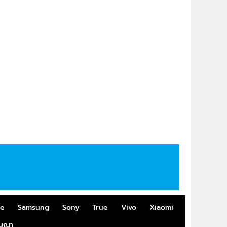
me
Samsung
Sony
True
Vivo
Xiaomi
ฆษณา