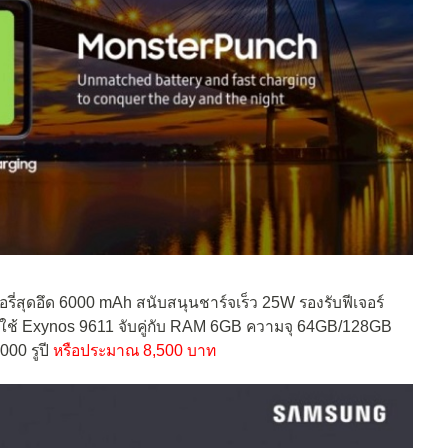
รี่สุดอึด 6000 mAh สนับสนุนชาร์จเร็ว 25W รองรับฟีเจอร์
ใช้ Exynos 9611 จับคู่กับ RAM 6GB ความจุ 64GB/128GB
000 รูปี
หรือประมาณ 8,500 บาท