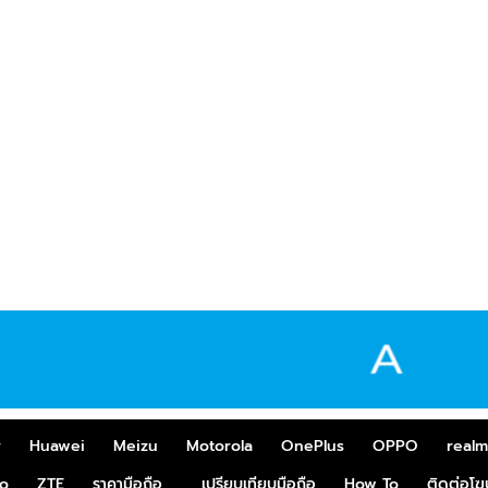
r
Huawei
Meizu
Motorola
OnePlus
OPPO
real
o
ZTE
ราคามือถือ
เปรียบเทียบมือถือ
How To
ติดต่อโ