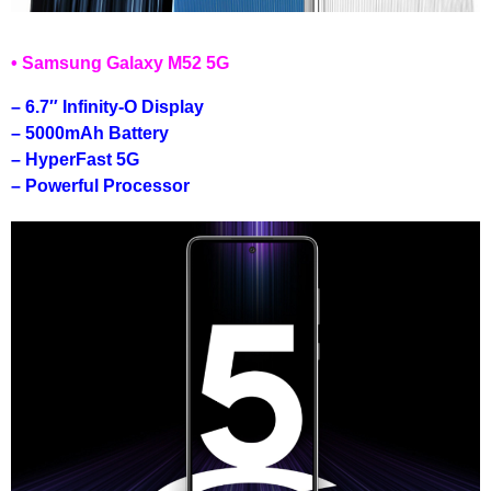
• Samsung Galaxy M52 5G
– 6.7″ Infinity-O Display
– 5000mAh Battery
– HyperFast 5G
– Powerful Processor