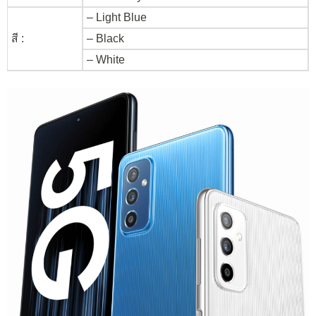
– Light Blue
สี :
– Black
– White