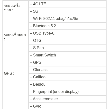
– 4G LTE
ระบบเครือ
ข่าย :
– 5G
– Wi-Fi 802.11 a/b/g/n/ac/6e
– Bluetooth 5.2
– USB Type-C
ระบบเชื่อมต่อ
:
– OTG
– S Pen
– Smart Switch
– GPS
– Glonass
GPS :
– Galileo
– Beidou
– Fingerprint (under display)
– Accelerometer
– Gyro