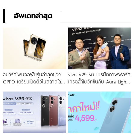
อัพเดทล่าสุด
สมาร์ตโฟนจอพับรุ่นล่าสุดของ
vivo V29 5G เนรมิตภาพพอร์ต
OPPO เตรียมเปิดตัวในตลาดโลก
เทรตล้ำไปอีกขั้นกับ Aura Light
เร็ว ๆ นี้
Portrait 2.0 เผยทุกเฉดแห่งสีสัน
โดดเด่นด้วยสุนทรียศาสตร์แห่ง
ดีไซน์