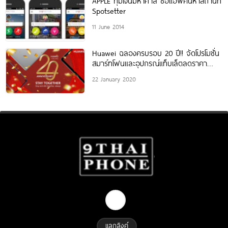
APPLE ทุ่มเงินมหาศาล ซื้อแอพค้นหาสถานที่
Spotsetter
11 June 2014
Huawei ฉลองครบรอบ 20 ปี!! จัดโปรโมชั่น
สมาร์ทโฟนและอุปกรณ์แท็บเล็ตลดราคา
พิเศษ 20% พร้อมของแถมสุดพรีเมียมอีก
22 January 2020
เพียบ
แลกลิงค์