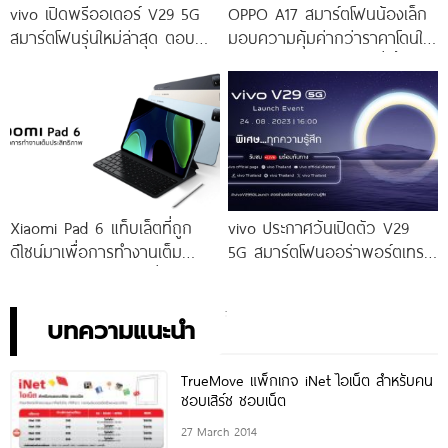
vivo เปิดพรีออเดอร์ V29 5G
OPPO A17 สมาร์ตโฟนน้องเล็ก
สมาร์ตโฟนรุ่นใหม่ล่าสุด ตอบ
มอบความคุ้มค่ากว่าราคาโดนใจ
โจทย์สายถ่ายภาพพอร์ตเทรต
ให้คุณเป็นเจ้าของได้ง่ายยิ่งขึ้น ใน
ราคาเริ่มต้นเพียง 14,999 บาท
ราคาใหม่เพียง 4,599 บาท
จัดเต็มกับโปรโมชันพิเศษก่อนใคร
เท่านั้น!
Xiaomi Pad 6 แท็บเล็ตที่ถูก
vivo ประกาศวันเปิดตัว V29
ดีไซน์มาเพื่อการทำงานเต็ม
5G สมาร์ตโฟนออร่าพอร์ตเทร
ประสิทธิภาพ ในราคาเริ่มต้น
ตรุ่นใหม่ เตรียมสัมผัสความ
เพียง 10,990 บาท
พิเศษอย่างเป็นทางการ พร้อม
กัน 24 สิงหาคมนี้!
บทความแนะนำ
TrueMove แพ็กเกจ iNet ไอเน็ต สำหรับคน
ชอบเสิร์ช ชอบเน็ต
27 March 2014