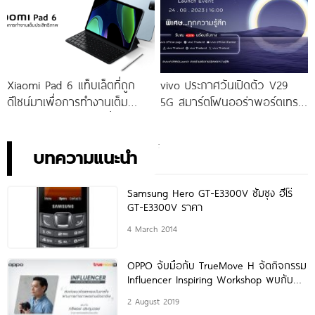
จัดเต็มกับโปรโมชันพิเศษก่อนใคร
เท่านั้น!
Xiaomi Pad 6 แท็บเล็ตที่ถูก
vivo ประกาศวันเปิดตัว V29
ดีไซน์มาเพื่อการทำงานเต็ม
5G สมาร์ตโฟนออร่าพอร์ตเทร
ประสิทธิภาพ ในราคาเริ่มต้น
ตรุ่นใหม่ เตรียมสัมผัสความ
เพียง 10,990 บาท
พิเศษอย่างเป็นทางการ พร้อม
กัน 24 สิงหาคมนี้!
บทความแนะนำ
Samsung Hero GT-E3300V ซัมซุง ฮีโร่
GT-E3300V ราคา
4 March 2014
OPPO จับมือกับ TrueMove H จัดกิจกรรม
Influencer Inspiring Workshop พบกับ
ช่างภาพสายสตรีทแถวหน้าของไทย “คุณทวี
2 August 2019
พงษ์