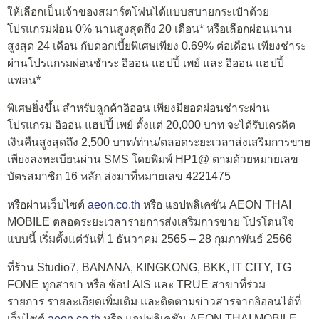
ให้เลือกเป็นเจ้าของสมาร์ตโฟนได้แบบสบายกระเป๋าด้วย
โปรแกรมผ่อน 0% นานสูงสุดถึง 20 เดือน* หรือเลือกผ่อนนาน
สูงสุด 24 เดือน กับดอกเบี้ยพิเศษเพียง 0.69% ต่อเดือน เพียงชำระ
ผ่านโปรแกรมผ่อนชำระ อิออน แฮปปี้ เพย์ และ อิออน แฮปปี้
แพลน*
พิเศษยิ่งขึ้น สำหรับลูกค้าอิออน เพียงมียอดผ่อนชำระผ่าน
โปรแกรม อิออน แฮปปี้ เพย์ ตั้งแต่ 20,000 บาท จะได้รับเครดิต
เงินคืนสูงสุดถึง 2,500 บาท/ท่าน/ตลอดระยะเวลาส่งเสริมการขาย
เพียงลงทะเบียนผ่าน SMS โดยพิมพ์ HP1@ ตามด้วยหมายเลข
บัตรสมาชิก 16 หลัก ส่งมาที่หมายเลข 4221475
หรือผ่านเว็บไซต์
aeon.co.th
หรือ แอปพลิเคชัน AEON THAI
MOBILE ตลอดระยะเวลารายการส่งเสริมการขาย โปรโดนใจ
แบบนี้ เริ่มตั้งแต่วันที่ 1 ธันวาคม 2565 – 28 กุมภาพันธ์ 2566
ที่ร้าน Studio7, BANANA, KINGKONG, BKK, IT CITY, TG
FONE ทุกสาขา หรือ ช้อป AIS และ TRUE สาขาที่ร่วม
รายการ รายละเอียดเพิ่มเติม และติดตามข่าวสารจากอิออนได้ที่
เว็บไซต์
aeon.co.th
หรือ แอปพลิเคชัน AEON THAI MOBILE,