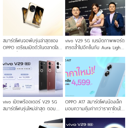
สมาร์ตโฟนจอพับรุ่นล่าสุดของ
vivo V29 5G เนรมิตภาพพอร์ต
OPPO เตรียมเปิดตัวในตลาดโลก
เทรตล้ำไปอีกขั้นกับ Aura Light
เร็ว ๆ นี้
Portrait 2.0 เผยทุกเฉดแห่งสีสัน
โดดเด่นด้วยสุนทรียศาสตร์แห่ง
ดีไซน์
vivo เปิดพรีออเดอร์ V29 5G
OPPO A17 สมาร์ตโฟนน้องเล็ก
สมาร์ตโฟนรุ่นใหม่ล่าสุด ตอบ
มอบความคุ้มค่ากว่าราคาโดนใจ
โจทย์สายถ่ายภาพพอร์ตเทรต
ให้คุณเป็นเจ้าของได้ง่ายยิ่งขึ้น ใน
ราคาเริ่มต้นเพียง 14,999 บาท
ราคาใหม่เพียง 4,599 บาท