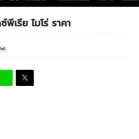
์พีเรีย ไมโร่ ราคา
ซนี่