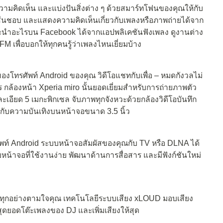
ามคิดเห็น และแบ่งปันสิ่งต่าง ๆ ด้วยสมาร์ทโฟนของคุณให้กับ
งปัน ชื่นชอบ และแสดงความคิดเห็นเกี่ยวกับเพลงหรือภาพถ่ายได้จาก
แนะนำอะไรบน Facebook ได้จากแอปพลิเคชันฟังเพลง ดูงานต่าง
M เพื่อบอกให้ทุกคนรู้ว่าเพลงไหนเยี่ยมบ้าง
สของโทรศัพท์ Android ของคุณ วิดีโอแชทกับเพื่อ – หมดกังวลไม่
ร กล้องหน้า Xperia miro นั้นยอดเยี่ยมสำหรับการถ่ายภาพตัว
ละเอียด 5 เมกะพิกเซล จับภาพทุกจังหวะด้วยกล้องวิดีโอบันทึก
กับความบันเทิงบนหน้าจอขนาด 3.5 นิ้ว
รศัพท์ Android ระบบหน้าจอสัมผัสของคุณกับ TV หรือ DLNA ได้
บหน้าจอที่ใช้งานง่าย พัฒนาด้านการสื่อสาร และมีฟังก์ชันใหม่
ำทุกอย่างตามใจคุณ เทคโนโลยีระบบเสียง xLOUD มอบเสียง
ุดยอดโต๊ะเพลงของ DJ และเพิ่มเสียงให้สุด