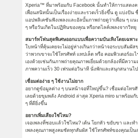
Xperia™ ที่มาพร้อมกับ Facebook นั้นทำให้การแสดงคว
เพื่อนสนิทนั้นเป็นเรื่องง่ายและรวดเร็วยิ่งขึ้น ดู แบ่
แอปพลิเคชันฟังเพลงและอัลบั้มภาพถ่ายดูว่าเพื่อน ๆ 
ๆ หรือวันเกิดในปฏิทินของคุณ หรือกดไลค์เพลงจากวิทยุ F
สมาร์ทโฟนสุดพิเศษออกแบบเพื่อความบันเทิงโดยเฉพาะ
ใบหน้าที่คุ้นเคยจะไม่อยู่ห่างเกินกว่าหน้าจอระบบสัมผั
ว่าพวกเขาจะใช้โทรศัพท์ แทปเล็ต หรือ คอมพิวเตอร์อะไ
เองด้วยเช่นกันภาพถ่ายคุณภาพเยี่ยมด้วยกล้องที่มีความ
ภาพความเร็ว 30 เฟรมต่อวินาที นั่งพักและสนุกสนานไป
เชื่อมต่อง่าย ๆ ใช้งานไม่ยาก
อยากดูข้อมูลต่าง ๆ บนหน้าจอที่ใหญ่ขึ้น? เชื่อมต่อโท
เลยด้วยขุมพลัง Android ล่าสุด Xperia miro มาพร้อมกั
ๆ ที่ดียิ่งขึ้น
อยากเพิ่มเสียงใช่ไหม?
เจอเพลงที่ชอบแล้วใช่ไหม? เต้น โยกหัว ขยับขา และท
เพลงคุณภาพสูงคมชัดทุกสัมผัส ใช้โทรศัพท์ของคุณเป็นส