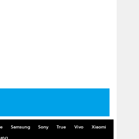
me
Samsung
Sony
True
Vivo
Xiaomi
ฆษณา