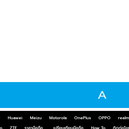
r
Huawei
Meizu
Motorola
OnePlus
OPPO
real
o
ZTE
ราคามือถือ
เปรียบเทียบมือถือ
How To
ติดต่อโ