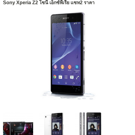
Sony Xperia Z2 โซนี่ เอ็กซ์พีเรีย แซท2 ราคา