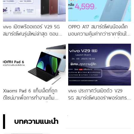
vivo เปิดพรีออเดอร์ V29 5G
OPPO A17 สมาร์ตโฟนน้องเล็ก
สมาร์ตโฟนรุ่นใหม่ล่าสุด ตอบ
มอบความคุ้มค่ากว่าราคาโดนใจ
โจทย์สายถ่ายภาพพอร์ตเทรต
ให้คุณเป็นเจ้าของได้ง่ายยิ่งขึ้น ใน
ราคาเริ่มต้นเพียง 14,999 บาท
ราคาใหม่เพียง 4,599 บาท
จัดเต็มกับโปรโมชันพิเศษก่อนใคร
เท่านั้น!
Xiaomi Pad 6 แท็บเล็ตที่ถูก
vivo ประกาศวันเปิดตัว V29
ดีไซน์มาเพื่อการทำงานเต็ม
5G สมาร์ตโฟนออร่าพอร์ตเทร
ประสิทธิภาพ ในราคาเริ่มต้น
ตรุ่นใหม่ เตรียมสัมผัสความ
เพียง 10,990 บาท
พิเศษอย่างเป็นทางการ พร้อม
กัน 24 สิงหาคมนี้!
บทความแนะนำ