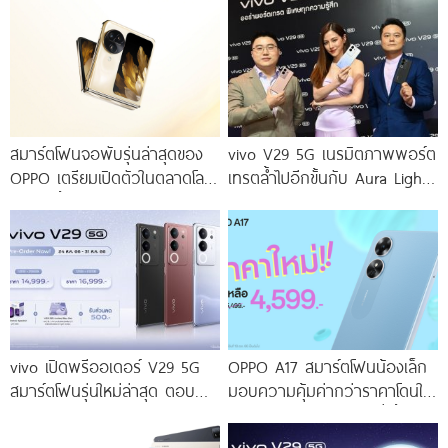
สมาร์ตโฟนจอพับรุ่นล่าสุดของ
vivo V29 5G เนรมิตภาพพอร์ต
OPPO เตรียมเปิดตัวในตลาดโลก
เทรตล้ำไปอีกขั้นกับ Aura Light
เร็ว ๆ นี้
Portrait 2.0 เผยทุกเฉดแห่งสีสัน
โดดเด่นด้วยสุนทรียศาสตร์แห่ง
ดีไซน์
vivo เปิดพรีออเดอร์ V29 5G
OPPO A17 สมาร์ตโฟนน้องเล็ก
สมาร์ตโฟนรุ่นใหม่ล่าสุด ตอบ
มอบความคุ้มค่ากว่าราคาโดนใจ
โจทย์สายถ่ายภาพพอร์ตเทรต
ให้คุณเป็นเจ้าของได้ง่ายยิ่งขึ้น ใน
ราคาเริ่มต้นเพียง 14,999 บาท
ราคาใหม่เพียง 4,599 บาท