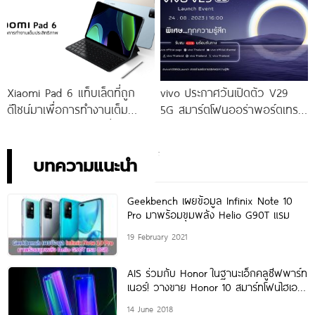
จัดเต็มกับโปรโมชันพิเศษก่อนใคร
เท่านั้น!
Xiaomi Pad 6 แท็บเล็ตที่ถูก
vivo ประกาศวันเปิดตัว V29
ดีไซน์มาเพื่อการทำงานเต็ม
5G สมาร์ตโฟนออร่าพอร์ตเทร
ประสิทธิภาพ ในราคาเริ่มต้น
ตรุ่นใหม่ เตรียมสัมผัสความ
เพียง 10,990 บาท
พิเศษอย่างเป็นทางการ พร้อม
กัน 24 สิงหาคมนี้!
บทความแนะนำ
Geekbench เผยข้อมูล Infinix Note 10
Pro มาพร้อมขุมพลัง Helio G90T แรม
19 February 2021
AIS ร่วมกับ Honor ในฐานะเอ็กคลูซีฟพาร์ท
เนอร์! วางขาย Honor 10 สมาร์ทโฟนไฮเอน
ด์ ราคาโดนใจเพียง 9,990
14 June 2018