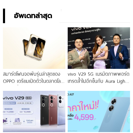
อัพเดทล่าสุด
สมาร์ตโฟนจอพับรุ่นล่าสุดของ
vivo V29 5G เนรมิตภาพพอร์ต
OPPO เตรียมเปิดตัวในตลาดโลก
เทรตล้ำไปอีกขั้นกับ Aura Light
เร็ว ๆ นี้
Portrait 2.0 เผยทุกเฉดแห่งสีสัน
โดดเด่นด้วยสุนทรียศาสตร์แห่ง
ดีไซน์