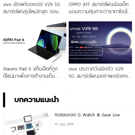
vivo เปิดพรีออเดอร์ V29 5G
OPPO A17 สมาร์ตโฟนน้องเล็ก
สมาร์ตโฟนรุ่นใหม่ล่าสุด ตอบ
มอบความคุ้มค่ากว่าราคาโดนใจ
โจทย์สายถ่ายภาพพอร์ตเทรต
ให้คุณเป็นเจ้าของได้ง่ายยิ่งขึ้น ใน
ราคาเริ่มต้นเพียง 14,999 บาท
ราคาใหม่เพียง 4,599 บาท
จัดเต็มกับโปรโมชันพิเศษก่อนใคร
เท่านั้น!
Xiaomi Pad 6 แท็บเล็ตที่ถูก
vivo ประกาศวันเปิดตัว V29
ดีไซน์มาเพื่อการทำงานเต็ม
5G สมาร์ตโฟนออร่าพอร์ตเทร
ประสิทธิภาพ ในราคาเริ่มต้น
ตรุ่นใหม่ เตรียมสัมผัสความ
เพียง 10,990 บาท
พิเศษอย่างเป็นทางการ พร้อม
กัน 24 สิงหาคมนี้!
บทความแนะนำ
ทดสอบถอด G Watch & Gear Live
10 July 2014