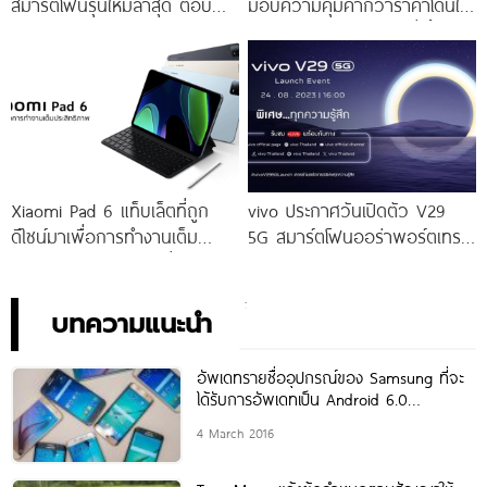
สมาร์ตโฟนรุ่นใหม่ล่าสุด ตอบ
มอบความคุ้มค่ากว่าราคาโดนใจ
โจทย์สายถ่ายภาพพอร์ตเทรต
ให้คุณเป็นเจ้าของได้ง่ายยิ่งขึ้น ใน
ราคาเริ่มต้นเพียง 14,999 บาท
ราคาใหม่เพียง 4,599 บาท
จัดเต็มกับโปรโมชันพิเศษก่อนใคร
เท่านั้น!
Xiaomi Pad 6 แท็บเล็ตที่ถูก
vivo ประกาศวันเปิดตัว V29
ดีไซน์มาเพื่อการทำงานเต็ม
5G สมาร์ตโฟนออร่าพอร์ตเทร
ประสิทธิภาพ ในราคาเริ่มต้น
ตรุ่นใหม่ เตรียมสัมผัสความ
เพียง 10,990 บาท
พิเศษอย่างเป็นทางการ พร้อม
กัน 24 สิงหาคมนี้!
บทความแนะนำ
อัพเดทรายชื่ออุปกรณ์ของ Samsung ที่จะ
ได้รับการอัพเดทเป็น Android 6.0
Marshmallow
4 March 2016