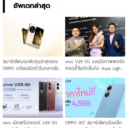
อัพเดทล่าสุด
สมาร์ตโฟนจอพับรุ่นล่าสุดของ
vivo V29 5G เนรมิตภาพพอร์ต
OPPO เตรียมเปิดตัวในตลาดโลก
เทรตล้ำไปอีกขั้นกับ Aura Light
เร็ว ๆ นี้
Portrait 2.0 เผยทุกเฉดแห่งสีสัน
โดดเด่นด้วยสุนทรียศาสตร์แห่ง
ดีไซน์
vivo เปิดพรีออเดอร์ V29 5G
OPPO A17 สมาร์ตโฟนน้องเล็ก